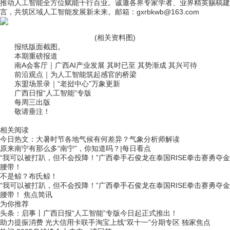
推动人工智能全方位赋能千行百业。诚邀各界专家学者、业界精英赐稿建
言，共筑区域人工智能发展新未来。邮箱：gxrbkwb@163.com
(相关资料图)
报纸版面截图。
本期重磅报道
南A会客厅｜广西AI产业发展 其时已至 其势渐成 其兴可待
前沿观点｜为人工智能筑起感官的桥梁
东盟场景录｜“老挝中心”万象更新
广西日报“人工智能”专版
每周三出版
敬请垂注！
关键词：
实况网
热点资讯
相关阅读
今日热文：大暑时节各地气候有何差异？气象分析师解读
原来南宁有那么多“南宁”，你知道吗？|每日看点
“我可以被打趴，但不会投降！”广西拳手石俊龙在泰国RISE拳击赛勇夺金
腰带！
不是鲸？布氏鲸！
“我可以被打趴，但不会投降！”广西拳手石俊龙在泰国RISE拳击赛勇夺金
腰带！ 焦点简讯
为你推荐
头条：启事丨广西日报“人工智能”专版今日起正式推出！
助力提振消费 光大信用卡联手淘宝上线“双十一”分期专区 独家焦点