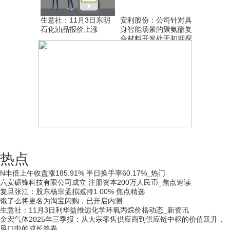
生意社：11月3日东明
安利股份：公司针对具
石化油品报价上涨
身智能场景的聚氨酯复
合材料开发处于初期探
索阶段
热点
N丰倍上午收盘涨185.91% 半日换手率60.17%_热门
六安砺锋科技有限公司成立 注册资本200万人民币_焦点速读
复旦张江：股东杨宗孟拟减持1.00% 焦点精选
饿了么将更名为淘宝闪购，已开启内测
生意社：11月3日利华益维远化学环氧丙烷价格动态_新资讯
金宏气体2025年三季报：从大宗零售供应商到供应链中枢的价值跃升，
风口中的成长答卷