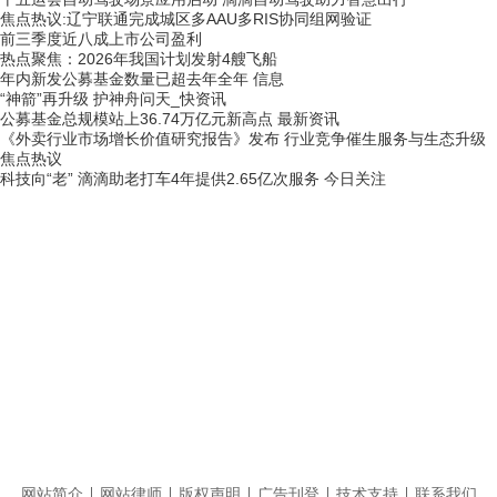
焦点热议:辽宁联通完成城区多AAU多RIS协同组网验证
前三季度近八成上市公司盈利
热点聚焦：2026年我国计划发射4艘飞船
年内新发公募基金数量已超去年全年 信息
“神箭”再升级 护神舟问天_快资讯
公募基金总规模站上36.74万亿元新高点 最新资讯
《外卖行业市场增长价值研究报告》发布 行业竞争催生服务与生态升级
焦点热议
科技向“老” 滴滴助老打车4年提供2.65亿次服务 今日关注
网站简介
网站律师
版权声明
广告刊登
技术支持
联系我们