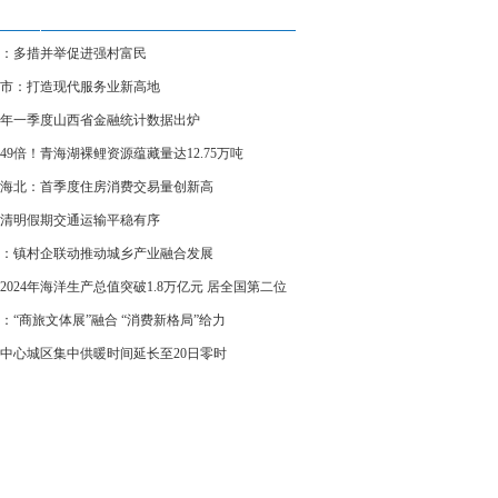
：多措并举促进强村富民
市：打造现代服务业新高地
25年一季度山西省金融统计数据出炉
49倍！青海湖裸鲤资源蕴藏量达12.75万吨
海北：首季度住房消费交易量创新高
清明假期交通运输平稳有序
：镇村企联动推动城乡产业融合发展
2024年海洋生产总值突破1.8万亿元 居全国第二位
：“商旅文体展”融合 “消费新格局”给力
中心城区集中供暖时间延长至20日零时