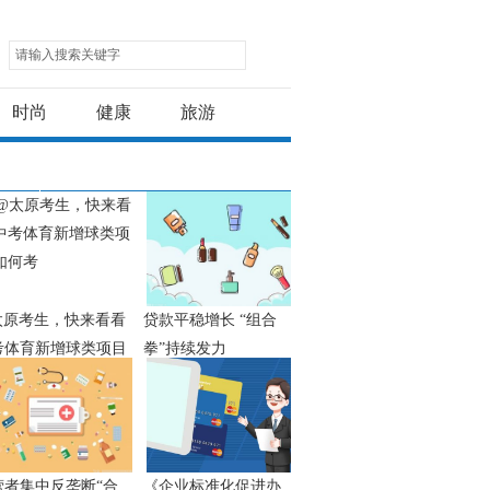
请输入搜索关键字
时尚
健康
旅游
太原考生，快来看看
贷款平稳增长 “组合
考体育新增球类项目
拳”持续发力
何考
营者集中反垄断“合
《企业标准化促进办