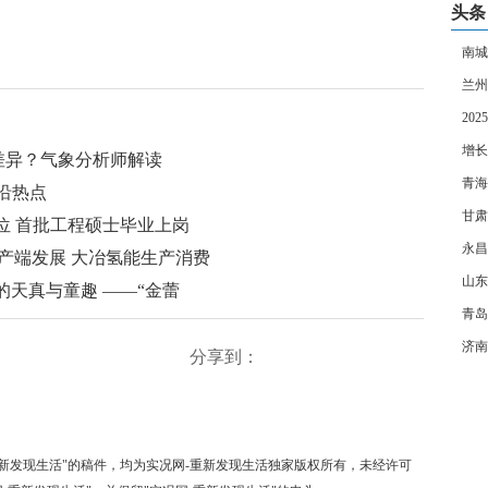
头条
南城
兰州
20
增长
差异？气象分析师解读
青海
沿热点
甘肃
位 首批工程硕士毕业上岗
永昌
生产端发展 大冶氢能生产消费
山东
的天真与童趣 ——“金蕾
青岛
济南
分享到：
-重新发现生活"的稿件，均为实况网-重新发现生活独家版权所有，未经许可