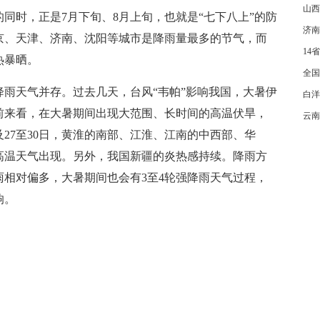
山西
同时，正是7月下旬、8月上旬，也就是“七下八上”的防
施
济南
京、天津、济南、沈阳等城市是降雨量最多的节气，而
14
热暴晒。
全国
雨天气并存。过去几天，台风“韦帕”影响我国，大暑伊
白洋
前来看，在大暑期间出现大范围、长时间的高温伏旱，
种
云南
及27至30日，黄淮的南部、江淮、江南的中西部、华
高温天气出现。另外，我国新疆的炎热感持续。降雨方
相对偏多，大暑期间也会有3至4轮强降雨天气过程，
响。