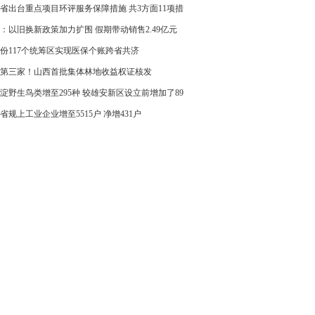
省出台重点项目环评服务保障措施 共3方面11项措
：以旧换新政策加力扩围 假期带动销售2.49亿元
省份117个统筹区实现医保个账跨省共济
第三家！山西首批集体林地收益权证核发
淀野生鸟类增至295种 较雄安新区设立前增加了89
省规上工业企业增至5515户 净增431户