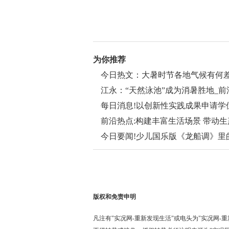
为你推荐
今日热文：大暑时节各地气候有何
江永：“天然泳池”成为消暑胜地_前
每日消息!以创新性实践成果申请学
前沿热点:构建丰富生活场景 带动
步入良性循环
今日要闻!少儿国乐版《龙船调》里
杯”少儿艺术展演的美育观察
版权和免责申明
凡注有"实况网-重新发现生活"或电头为"实况网