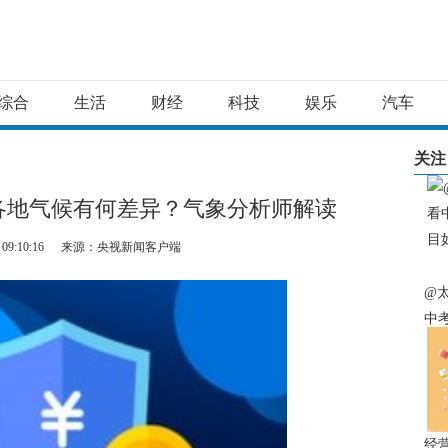
综合
生活
财经
科技
娱乐
汽车
关注
文
各地气候有何差异？气象分析师解读
 09:10:16
来源：央视新闻客户端
@
中
如
经