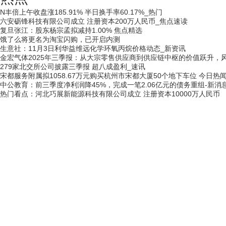
N丰倍上午收盘涨185.91% 半日换手率60.17%_热门
六安砺锋科技有限公司成立 注册资本200万人民币_焦点速读
复旦张江：股东杨宗孟拟减持1.00% 焦点精选
饿了么将更名为淘宝闪购，已开启内测
生意社：11月3日利华益维远化学环氧丙烷价格动态_新资讯
金宏气体2025年三季报：从大宗零售供应商到供应链中枢的价值跃升，
279家北交所公司披露三季报 超八成盈利_速讯
宋都服务附属拟1058.67万元购买杭州市宋都大厦50个地下车位 今日热
中公教育：前三季度净利润降45%，完成一笔2.06亿元的债务重组-新消
热门看点：河北巧展新能源科技有限公司成立 注册资本10000万人民币