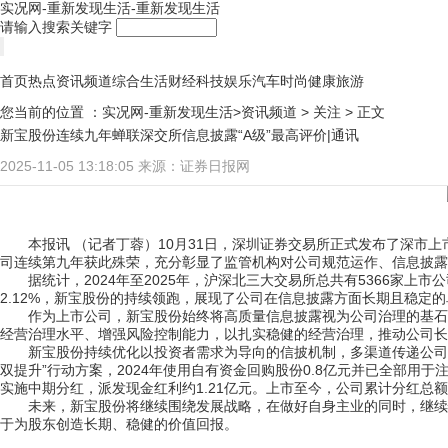
实况网-重新发现生活-重新发现生活
请输入搜索关键字
首页
热点
资讯频道
综合
生活
财经
科技
娱乐
汽车
时尚
健康
旅游
您当前的位置 ：
实况网-重新发现生活>
资讯频道
>
关注
> 正文
新宝股份连续九年蝉联深交所信息披露“A级”最高评价|通讯
2025-11-05 13:18:05
来源：证券日报网
本报讯 （记者丁蓉）10月31日，深圳证券交易所正式发布了深市上市
司连续第九年获此殊荣，充分彰显了监管机构对公司规范运作、信息披露
据统计，2024年至2025年，沪深北三大交易所总共有5366家上
2.12%，新宝股份的持续领跑，展现了公司在信息披露方面长期且稳定
作为上市公司，新宝股份始终将高质量信息披露视为公司治理的基石
经营治理水平、增强风险控制能力，以扎实稳健的经营治理，推动公司长
新宝股份持续优化以投资者需求为导向的信披机制，多渠道传递公司
双提升”行动方案，2024年使用自有资金回购股份0.8亿元并已全部用
实施中期分红，派发现金红利约1.21亿元。上市至今，公司累计分红总额
未来，新宝股份将继续围绕发展战略，在做好自身主业的同时，继续
于为股东创造长期、稳健的价值回报。
关键词：
财经频道
财经资讯