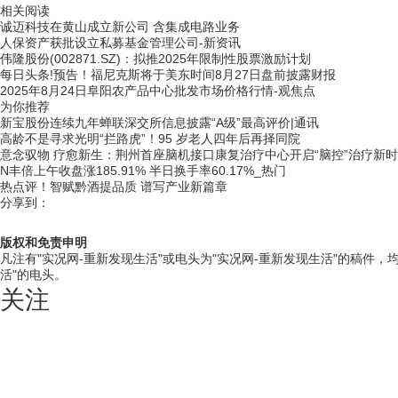
相关阅读
诚迈科技在黄山成立新公司 含集成电路业务
人保资产获批设立私募基金管理公司-新资讯
伟隆股份(002871.SZ)：拟推2025年限制性股票激励计划
每日头条!预告！福尼克斯将于美东时间8月27日盘前披露财报
2025年8月24日阜阳农产品中心批发市场价格行情-观焦点
为你推荐
新宝股份连续九年蝉联深交所信息披露“A级”最高评价|通讯
高龄不是寻求光明“拦路虎”！95 岁老人四年后再择同院
意念驭物 疗愈新生：荆州首座脑机接口康复治疗中心开启“脑控”治疗新
N丰倍上午收盘涨185.91% 半日换手率60.17%_热门
热点评！智赋黔酒提品质 谱写产业新篇章
分享到：
版权和免责申明
凡注有"实况网-重新发现生活"或电头为"实况网-重新发现生活"的稿件
活"的电头。
关注