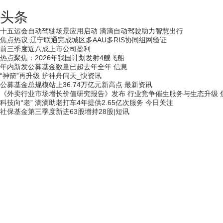
头条
十五运会自动驾驶场景应用启动 滴滴自动驾驶助力智慧出行
焦点热议:辽宁联通完成城区多AAU多RIS协同组网验证
前三季度近八成上市公司盈利
热点聚焦：2026年我国计划发射4艘飞船
年内新发公募基金数量已超去年全年 信息
“神箭”再升级 护神舟问天_快资讯
公募基金总规模站上36.74万亿元新高点 最新资讯
《外卖行业市场增长价值研究报告》发布 行业竞争催生服务与生态升级 
科技向“老” 滴滴助老打车4年提供2.65亿次服务 今日关注
社保基金第三季度新进63股增持28股|短讯