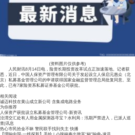
(资料图片仅供参考)
人民财讯8月14日电，险资长期投资改革试点正加速落地。记者获
悉，近日，中国人保资产管理有限公司关于发起设立人保启元惠众（北
京）私募基金管理公司的申请获得国家金融监督管理总局批复同意。至
此，已有7家险资系私募证券基金公司获批。
关键词：
财经频道
财经资讯
相关阅读
诚迈科技在黄山成立新公司 含集成电路业务
为你推荐
人保资产获批设立私募基金管理公司-新资讯
泾渭交汇处有人用金属探测器寻宝？水利局：汛期严禁进入，已派人巡
查|讯息
热心市民拾金不昧 警民联手找到失主 快播
【理响中国·一线探新】手绘 | 小辣椒奏出致富“椒”响曲-速讯