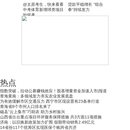
@太原考生，快来看看
贷款平稳增长 “组合
中考体育新增球类项目
拳”持续发力
如何考
热点
指数突破，拉动公募赚钱效应！股基增量资金加速入市|报道
青海黄南：多领域发力夯实农业发展底盘
为有效缓解市区交通压力 西宁市区现设置有23条单行道
青海省8个市州人口排名来了
磁县“云上集市”巧助农 助力乡村振兴
山西省出台重点项目环评服务保障措施 共3方面11项措施
济南：以旧换新政策加力扩围 假期带动销售2.49亿元
14省份117个统筹区实现医保个账跨省共济