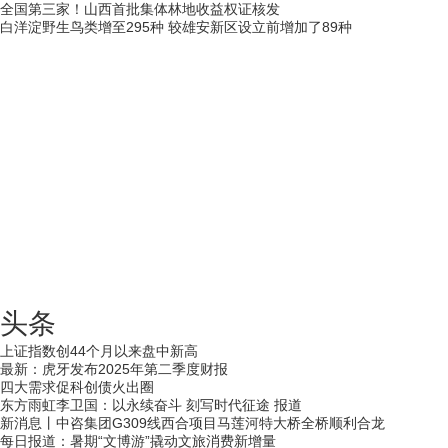
全国第三家！山西首批集体林地收益权证核发
白洋淀野生鸟类增至295种 较雄安新区设立前增加了89种
头条
上证指数创44个月以来盘中新高
最新：虎牙发布2025年第二季度财报
四大需求促科创债火出圈
东方雨虹李卫国：以永续奋斗 刻写时代征途 报道
新消息丨中咨集团G309线西合项目马莲河特大桥全桥顺利合龙
每日报道：暑期“文博游”撬动文旅消费新增量