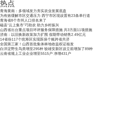
热点
青海黄南：多领域发力夯实农业发展底盘
为有效缓解市区交通压力 西宁市区现设置有23条单行道
青海省8个市州人口排名来了
磁县“云上集市”巧助农 助力乡村振兴
山西省出台重点项目环评服务保障措施 共3方面11项措施
济南：以旧换新政策加力扩围 假期带动销售2.49亿元
14省份117个统筹区实现医保个账跨省共济
全国第三家！山西首批集体林地收益权证核发
白洋淀野生鸟类增至295种 较雄安新区设立前增加了89种
云南省规上工业企业增至5515户 净增431户