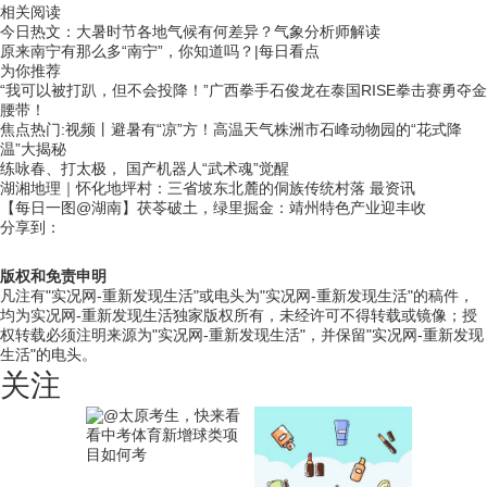
相关阅读
今日热文：大暑时节各地气候有何差异？气象分析师解读
原来南宁有那么多“南宁”，你知道吗？|每日看点
为你推荐
“我可以被打趴，但不会投降！”广西拳手石俊龙在泰国RISE拳击赛勇夺金
腰带！
焦点热门:视频丨避暑有“凉”方！高温天气株洲市石峰动物园的“花式降
温”大揭秘
练咏春、打太极， 国产机器人“武术魂”觉醒
湖湘地理｜怀化地坪村：三省坡东北麓的侗族传统村落 最资讯
【每日一图@湖南】茯苓破土，绿里掘金：靖州特色产业迎丰收
分享到：
版权和免责申明
凡注有"实况网-重新发现生活"或电头为"实况网-重新发现生活"的稿件，
均为实况网-重新发现生活独家版权所有，未经许可不得转载或镜像；授
权转载必须注明来源为"实况网-重新发现生活"，并保留"实况网-重新发现
生活"的电头。
关注