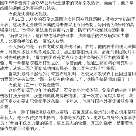
国RISE拳击赛中勇夺85公斤级金腰带的视频引发热议。画面中，他挥拳
怒吼的瞬间成为赛事经典镜头。
石俊龙比赛现场视频。
7月21日，37岁的石俊龙回顾这次跨国夺冠经历时，激动之情仍溢于
言表。这场决定金腰带归属的搏击赛采用五回合制，每回合为3分钟的高
强度对抗。“对手的腿法兼具速度与力量，防守稍有松懈就会遭到重
击。”石俊龙回忆，这位曾连续击败日本、法国选手的强敌确实实力非
凡，比赛前半段自己一度陷入被动。
令人揪心的是，石俊龙此次是带伤出征。赛前，他的右手因伤无法握
拳，导致许多技术动作难以完成，加之眼部旧伤未愈，必须时刻提防对手
针对伤处的攻击。“最大的困难是要克服身体疼痛和心理压力的双重考
验，每一拳都是咬着牙打出去的。”尽管如此，他通过赛前精心研究对手
战术，从第二回合开始成功扭转局势，将比赛主动权牢牢掌握。
当裁判最终举起他的手臂宣布胜利时，石俊龙才发现双手已因过度用
力而暂时失去知觉。“那一刻所有的疼都忘了，满脑子都是‘我们赢了’！”
石俊龙（左一）夺得金腰带。
这份坚韧源于少年时的磨砺。石俊龙小时候体弱，父亲送他去练习搏
击散打强身健体，没想到就此与搏击结缘。“第一次在训练馆挥拳时，我
就下定决心要走职业拳手这条路。”多年来，他辗转国内外赛场斩获多项
荣誉。
如今，除了继续活跃在职业赛场，石俊龙还在柳州创办拳击俱乐部培
养新人。他不仅传授自由搏击、泰拳等实战技巧，更常以自身经历激励学
员：“拳台不仅是力量的碰撞，更是意志的较量。真正的强者，是带着伤
痛依然敢于出拳的人。”
关键词：
实况网
热点资讯