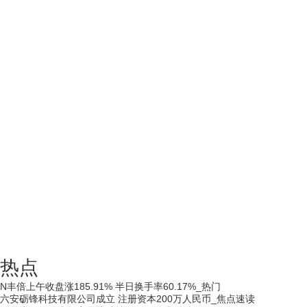
热点
N丰倍上午收盘涨185.91% 半日换手率60.17%_热门
六安砺锋科技有限公司成立 注册资本200万人民币_焦点速读