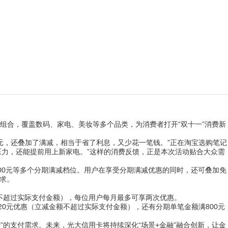
新优惠组合，覆盖数码、家电、美妆等多个品类，为消费者打开“双十一”消费新
多元，还叠加了满减，相当于省了利息，又少花一笔钱。”正在淘宝选购笔记
压力，还能提前用上新家电。”这样的消费反馈，正是本次活动贴合大众需
元减200元等多个分期满减档位。用户在享受分期满减优惠的同时，还可叠加免
需求。
额不超过实际支付金额），每位用户每月最多可享两次优惠。
20元优惠（立减金额不超过实际支付金额），还有分期单笔金额满800元
”的支付需求。未来，光大信用卡将持续深化“场景+金融”融合创新，让金