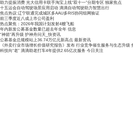
助力提振消费 光大信用卡联手淘宝上线“双十一”分期专区 独家焦点
十五运会自动驾驶场景应用启动 滴滴自动驾驶助力智慧出行
焦点热议:辽宁联通完成城区多AAU多RIS协同组网验证
前三季度近八成上市公司盈利
热点聚焦：2026年我国计划发射4艘飞船
年内新发公募基金数量已超去年全年 信息
“神箭”再升级 护神舟问天_快资讯
公募基金总规模站上36.74万亿元新高点 最新资讯
《外卖行业市场增长价值研究报告》发布 行业竞争催生服务与生态升级 
科技向“老” 滴滴助老打车4年提供2.65亿次服务 今日关注