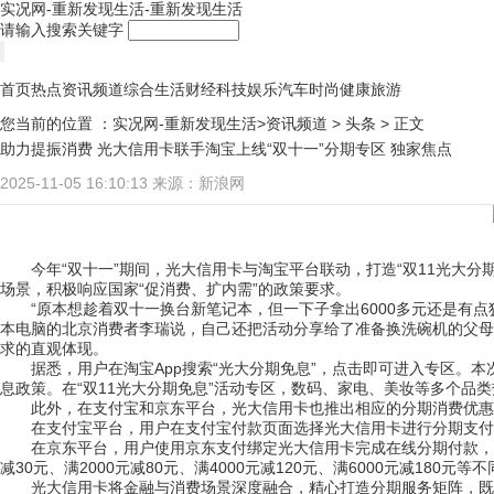
实况网-重新发现生活-重新发现生活
请输入搜索关键字
首页
热点
资讯频道
综合
生活
财经
科技
娱乐
汽车
时尚
健康
旅游
您当前的位置 ：
实况网-重新发现生活>
资讯频道
>
头条
> 正文
助力提振消费 光大信用卡联手淘宝上线“双十一”分期专区 独家焦点
2025-11-05 16:10:13
来源：新浪网
今年“双十一”期间，光大信用卡与淘宝平台联动，打造“双11光大分期
场景，积极响应国家“促消费、扩内需”的政策要求。
“原本想趁着双十一换台新笔记本，但一下子拿出6000多元还是有
本电脑的北京消费者李瑞说，自己还把活动分享给了准备换洗碗机的父母，
求的直观体现。
据悉，用户在淘宝App搜索“光大分期免息”，点击即可进入专区。本次
息政策。在“双11光大分期免息”活动专区，数码、家电、美妆等多个品
此外，在支付宝和京东平台，光大信用卡也推出相应的分期消费优惠
在支付宝平台，用户在支付宝付款页面选择光大信用卡进行分期支付
在京东平台，用户使用京东支付绑定光大信用卡完成在线分期付款，可
减30元、满2000元减80元、满4000元减120元、满6000元减180元等
光大信用卡将金融与消费场景深度融合，精心打造分期服务矩阵，既紧