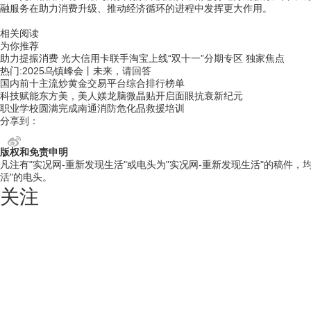
融服务在助力消费升级、推动经济循环的进程中发挥更大作用。
关键词：
光大
支付宝
双十一
免息
淘宝
京东
档
相关阅读
为你推荐
助力提振消费 光大信用卡联手淘宝上线“双十一”分期专区 独家焦点
热门:2025乌镇峰会丨未来，请回答
国内前十主流炒黄金交易平台综合排行榜单
科技赋能东方美，美人媄龙脑微晶贴开启面眼抗衰新纪元
职业学校圆满完成南通消防危化品救援培训
分享到：
版权和免责申明
凡注有"实况网-重新发现生活"或电头为"实况网-重新发现生活"的稿件
活"的电头。
关注