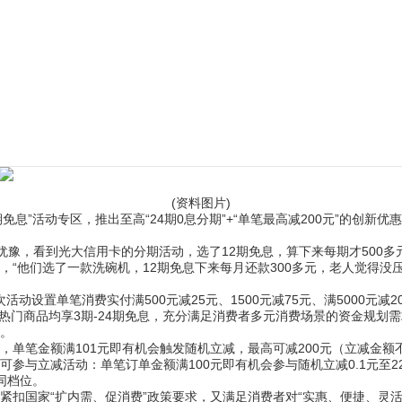
(资料图片)
免息”活动专区，推出至高“24期0息分期”+“单笔最高减200元”的创
点犹豫，看到光大信用卡的分期活动，选了12期免息，算下来每期才500
“他们选了一款洗碗机，12期免息下来每月还款300多元，老人觉得没
活动设置单笔消费实付满500元减25元、1500元减75元、满5000
类热门商品均享3期-24期免息，充分满足消费者多元消费场景的资金规划
。
，单笔金额满101元即有机会触发随机立减，最高可减200元（立减金
参与立减活动：单笔订单金额满100元即有机会参与随机立减0.1元至2
不同档位。
扣国家“扩内需、促消费”政策要求，又满足消费者对“实惠、便捷、灵活