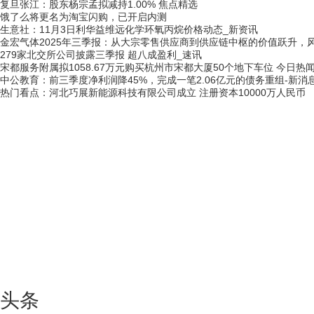
复旦张江：股东杨宗孟拟减持1.00% 焦点精选
饿了么将更名为淘宝闪购，已开启内测
生意社：11月3日利华益维远化学环氧丙烷价格动态_新资讯
金宏气体2025年三季报：从大宗零售供应商到供应链中枢的价值跃升，
279家北交所公司披露三季报 超八成盈利_速讯
宋都服务附属拟1058.67万元购买杭州市宋都大厦50个地下车位 今日热
中公教育：前三季度净利润降45%，完成一笔2.06亿元的债务重组-新消
热门看点：河北巧展新能源科技有限公司成立 注册资本10000万人民币
头条