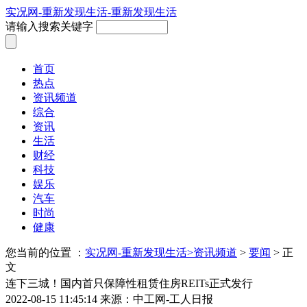
实况网-重新发现生活-重新发现生活
请输入搜索关键字
首页
热点
资讯频道
综合
资讯
生活
财经
科技
娱乐
汽车
时尚
健康
您当前的位置 ：
实况网-重新发现生活>
资讯频道
>
要闻
> 正
文
连下三城！国内首只保障性租赁住房REITs正式发行
2022-08-15 11:45:14
来源：中工网-工人日报