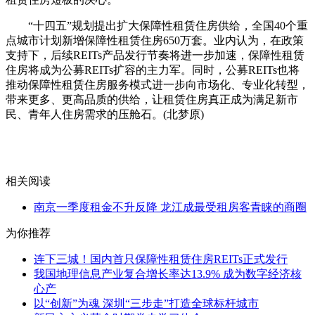
“十四五”规划提出扩大保障性租赁住房供给，全国40个重
点城市计划新增保障性租赁住房650万套。业内认为，在政策
支持下，后续REITs产品发行节奏将进一步加速，保障性租赁
住房将成为公募REITs扩容的主力军。同时，公募REITs也将
推动保障性租赁住房服务模式进一步向市场化、专业化转型，
带来更多、更高品质的供给，让租赁住房真正成为满足新市
民、青年人住房需求的压舱石。(北梦原)
关键词：
国内首只
保障性租赁住房
不动产资产证券化
住
房租赁市场
相关阅读
南京一季度租金不升反降 龙江成最受租房客青睐的商圈
为你推荐
连下三城！国内首只保障性租赁住房REITs正式发行
我国地理信息产业复合增长率达13.9% 成为数字经济核
心产
以“创新”为魂 深圳“三步走”打造全球标杆城市