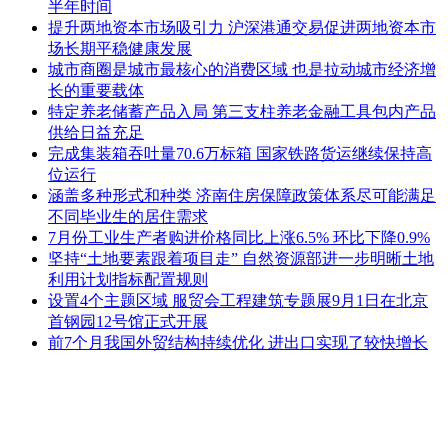
半年时间
提升两地资本市场吸引力 沪深港通交易促进两地资本市
场长期平稳健康发展
城市商圈是城市最核心的消费区域 也是拉动城市经济增
长的重要载体
特定养老储蓄产品入局 第三支柱养老金融工具包内产品
供给日益充足
完成集装箱吞吐量70.6万标箱 国家铁路货运继续保持高
位运行
涵盖多种形式和种类 济南住房保障政策体系尽可能满足
不同毕业生的居住需求
7月份工业生产者购进价格同比上涨6.5% 环比下降0.9%
坚持“土地要素跟着项目走” 自然资源部进一步明晰土地
利用计划指标配置规则
设置4个主题区域 服贸会工程建筑专题展9月1日在北京
首钢园12号馆正式开展
前7个月我国外贸结构持续优化 进出口实现了较快增长