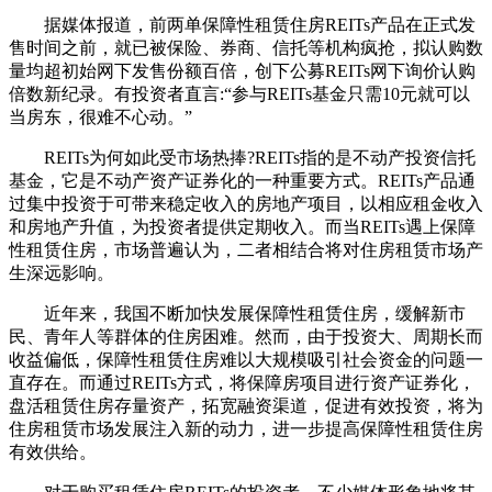
据媒体报道，前两单保障性租赁住房REITs产品在正式发
售时间之前，就已被保险、券商、信托等机构疯抢，拟认购数
量均超初始网下发售份额百倍，创下公募REITs网下询价认购
倍数新纪录。有投资者直言:“参与REITs基金只需10元就可以
当房东，很难不心动。”
REITs为何如此受市场热捧?REITs指的是不动产投资信托
基金，它是不动产资产证券化的一种重要方式。REITs产品通
过集中投资于可带来稳定收入的房地产项目，以相应租金收入
和房地产升值，为投资者提供定期收入。而当REITs遇上保障
性租赁住房，市场普遍认为，二者相结合将对住房租赁市场产
生深远影响。
近年来，我国不断加快发展保障性租赁住房，缓解新市
民、青年人等群体的住房困难。然而，由于投资大、周期长而
收益偏低，保障性租赁住房难以大规模吸引社会资金的问题一
直存在。而通过REITs方式，将保障房项目进行资产证券化，
盘活租赁住房存量资产，拓宽融资渠道，促进有效投资，将为
住房租赁市场发展注入新的动力，进一步提高保障性租赁住房
有效供给。