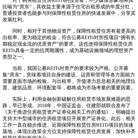
对于购买租赁住房REITs的投资者，不少媒体形象地将其
比喻为“房东”，其收益主要来源于住宅出租形成的年度分红，
普通投资者也能参与到保障性租赁住房的快速发展中，分享其
发展红利。
同时，相对于其他物业资产，保障性租赁住房有着更高的
出租率、更为稳定的租金，符合公募REITs对所投项目“拥有长
期稳定现金流的优质资产”的要求。这也使得保障性租赁住房
REITs具备一定的抗周期属性，成为基础设施领域的理想资产
类型之一。
当前，我国公募REITs对资产的要求较为严格。公开募
集“房东”，意味着项目自身的建设、运营和管理等各方面能力
需要直面市场的检验。与出租率、升值潜力息息相关的地理位
置、建筑品质、环境配套等，都将成为市场考量的重要因素。
实际上，利用金融创新破解住房租赁市场发展难题的思
路，早已形成。2018年，中国证监会、住建部就联合发布了
《关于推进住房租赁资产证券化相关工作的通知》，明确提出
支持大中型城市的住房租赁项目开展资产证券化。此后，相关
工作一直在稳步推进。近期保障性租赁住房REITs项目的加速
落地，体现出政策全方位支持保障性租赁住房发展，加快补齐
租赁住房短板的决心。