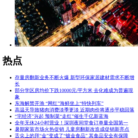
热点
存量房翻新业务不断火爆 新型环保家居建材需求不断增
长
部分学区房均价下跌10000元/平方米 去化难成为普遍现
象
东海解禁开渔 “网红”海鲜坐上“特快列车”
高温天导致猪肉消费淡季更淡 近期肉价将逐步平稳回落
“宅经济”兴起 预制菜“走红”催生千亿新蓝海
全年无休24小时营业！深圳夜间堂食订单量全国第一
暑期家装市场火热促销 儿童房翻新改造成促销新亮点
舌尖上的拜“金”变成了“镀金食品” 其食品安全有保障