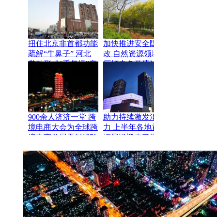
扭住北京非首都功能
加快推进安全隐患整
疏解“牛鼻子” 河北
改 自然资源领域严
带动形成“千亿级”产
厉打击各类违法违规
业集群
行为
900余人济济一堂 跨
助力持续激发消费活
境电商大会为全球跨
力 上半年各地首店
境电商发展贡献经验
拓展皆迎来了爆发期
智慧