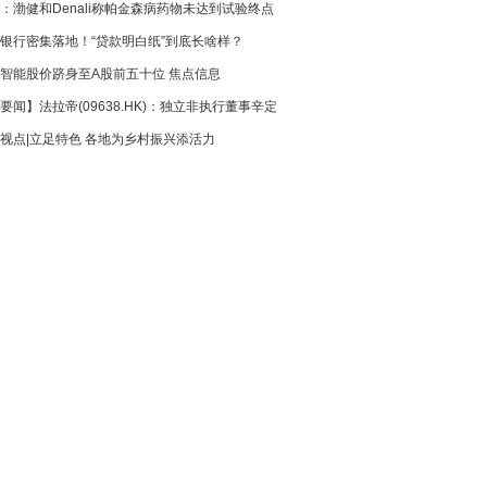
：渤健和Denali称帕金森病药物未达到试验终点
B、光通信板块强势
银行密集落地！“贷款明白纸”到底长啥样？
智能股价跻身至A股前五十位 焦点信息
要闻】法拉帝(09638.HK)：独立非执行董事辛定
视点|立足特色 各地为乡村振兴添活力
委任为首席独立非执行董事