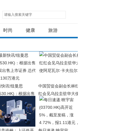
请输入搜索关键字
时尚
健康
旅游
新快讯!纽曼思
中国贸促会副会长林红
2530.HK)：根据出售
红会见乌拉圭驻华大使
权出售上市证券 总代
阿尼瓦尔·卡夫拉尔
130万港元
讯盖祎楠：上证低开
每日速递:映宇宙