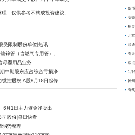
货币
整理，仅供参考不构成投资建议。
安徽
用灵
北京
00股受限制股份单位|热讯
联通
250镀锌管（含燃气专用管）、
春天
含母婴用品业务
焦点
，预期中期股东应占综合亏损净
1月
融资
华力微控股权 A股8月18日起停
神州
有奖
聚焦
6）6月1日主力资金净卖出
公司股份|每日快看
情弱势整理