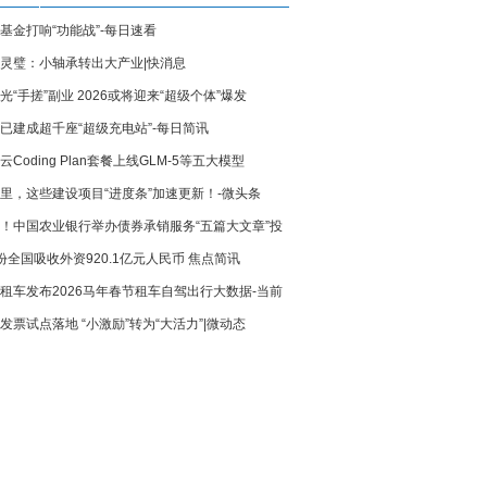
基金打响“功能战”-每日速看
灵璧：小轴承转出大产业|快消息
光“手搓”副业 2026或将迎来“超级个体”爆发
已建成超千座“超级充电站”-每日简讯
云Coding Plan套餐上线GLM-5等五大模型
里，这些建设项目“进度条”加速更新！-微头条
！中国农业银行举办债券承销服务“五篇大文章”投
份全国吸收外资920.1亿元人民币 焦点简讯
对接会
租车发布2026马年春节租车自驾出行大数据-当前
发票试点落地 “小激励”转为“大活力”|微动态