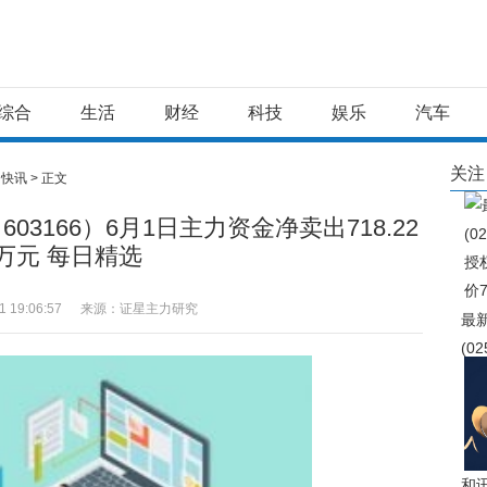
综合
生活
财经
科技
娱乐
汽车
关注
>
快讯
> 正文
3166）6月1日主力资金净卖出718.22
万元 每日精选
1 19:06:57
来源：证星主力研究
最
(0
授
价7
和