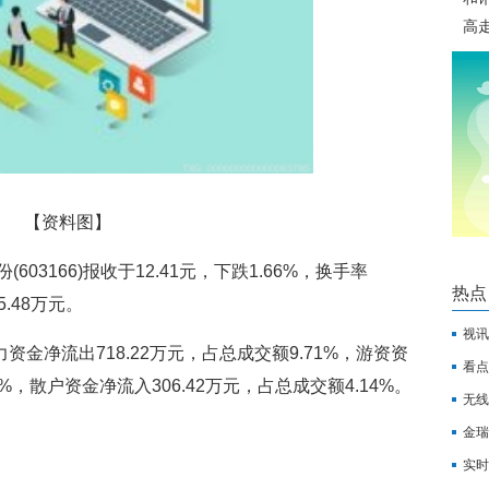
高
【资料图】
603166)报收于12.41元，下跌1.66%，换手率
热点
5.48万元。
视讯
资金净流出718.22万元，占总成交额9.71%，游资资
看点
7%，散户资金净流入306.42万元，占总成交额4.14%。
无线
份，
金瑞
实时
涨价
：