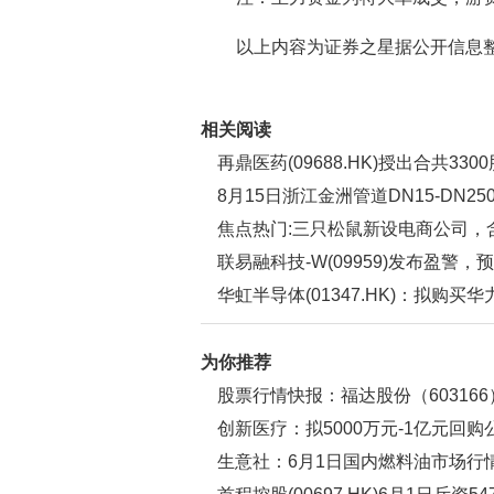
以上内容为证券之星据公开信息
关键词：
财经频道
财经资讯
相关阅读
再鼎医药(09688.HK)授出合共33
8月15日浙江金洲管道DN15-DN
焊管_新视野
焦点热门:三只松鼠新设电商公司，
联易融科技-W(09959)发布盈警
额约3.7亿元至3.9亿元
华虹半导体(01347.HK)：拟购买
牌|最新消息
为你推荐
股票行情快报：福达股份（60316
718.22万元 每日精选
创新医疗：拟5000万元-1亿元回购
生意社：6月1日国内燃料油市场行