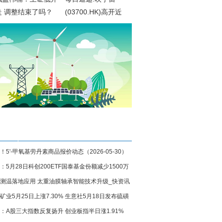
走 调整结束了吗？
(03700.HK)高开近
5%，截至发稿，涨
4.72%，报1.11港元，
成交额142.64万港元
！5'-甲氧基劳丹素商品报价动态（2026-05-30）
：5月28日科创200ETF国泰基金份额减少1500万
测温落地应用 太重油膜轴承智能技术升级_快资讯
重仓股长光华芯、腾景科技、炬光科技
矿业5月25日上涨7.30% 生意社5月18日发布硫磺
：A股三大指数反复扬升 创业板指半日涨1.91%
快讯