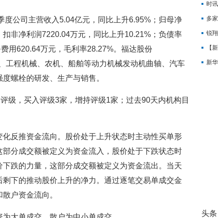
时讯
PC
多家
季度公司主营收入5.04亿元，同比上升6.95%；归母净
锐翔
%；扣非净利润7220.04万元，同比上升10.21%；负债率
【新
务费用620.64万元，毛利率28.27%。福达股份
新华
汽车、工程机械、农机、船舶等动力机械发动机曲轴、汽车
华获
强度螺栓的研发、生产与销售。
出评级，买入评级3家，增持评级1家；过去90天内机构目
变化反推资金流向。股价处于上升状态时主动性买单形
这部分成交额被定义为资金流入，股价处于下跌状态时
价下跌的力量，这部分成交额被定义为资金流出。当天
后剩下的推动股价上升的净力。通过逐笔交易单成交金
和散户资金流向。
头条
资为大单成交，散户为中小单成交