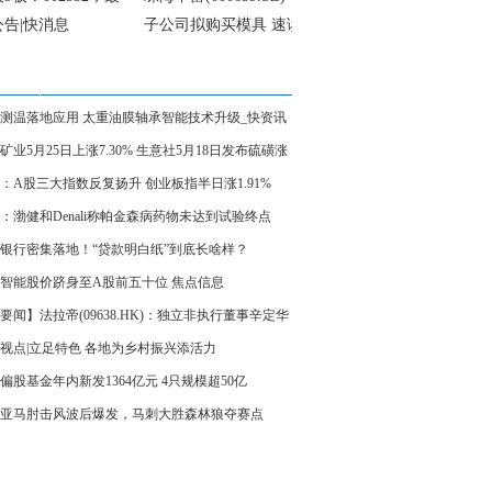
公告|快消息
子公司拟购买模具 速读
测温落地应用 太重油膜轴承智能技术升级_快资讯
矿业5月25日上涨7.30% 生意社5月18日发布硫磺涨
讯
：A股三大指数反复扬升 创业板指半日涨1.91%
B、光通信板块强势
：渤健和Denali称帕金森病药物未达到试验终点
银行密集落地！“贷款明白纸”到底长啥样？
智能股价跻身至A股前五十位 焦点信息
要闻】法拉帝(09638.HK)：独立非执行董事辛定华
任为首席独立非执行董事
视点|立足特色 各地为乡村振兴添活力
偏股基金年内新发1364亿元 4只规模超50亿
亚马肘击风波后爆发，马刺大胜森林狼夺赛点