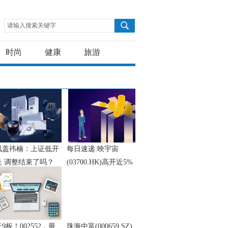
请输入搜索关键字
时尚
健康
旅游
讯盖祎楠：上证低开
每日速递:映宇宙
走 调整结束了吗？
(03700.HK)高开近5%，
截至发稿，涨4.72%，
报1.11港元，成交额
142.64万港元
天9板！002552，最
珠海中富(000659.SZ)：