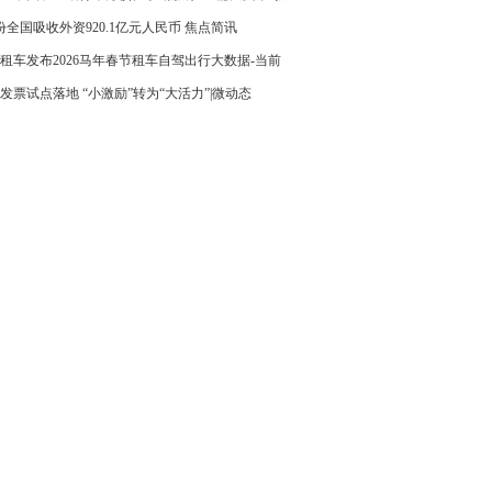
对接会
份全国吸收外资920.1亿元人民币 焦点简讯
租车发布2026马年春节租车自驾出行大数据-当前
发票试点落地 “小激励”转为“大活力”|微动态