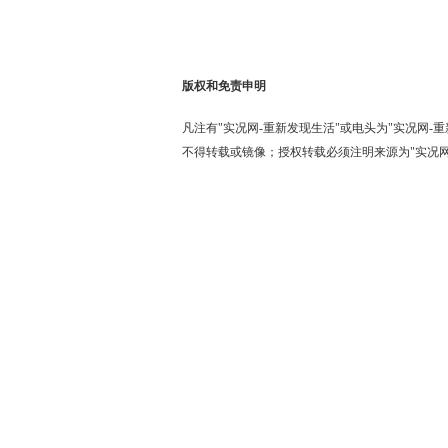
版权和免责申明
凡注有"实况网-重新发现生活"或电头为"实况网
不得转载或镜像；授权转载必须注明来源为"实况网