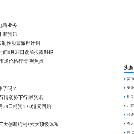
电路业务
-新资讯
25年限制性股票激励计划
时间8月27日盘前披露财报
发市场价格行情-观焦点
头条
货币
安徽
束了吗？
用灵
行情弱势下行|最资讯
北京
5月28日耗资4100港元回购
联通
春天
三大创新机制+六大顶级体系
焦点