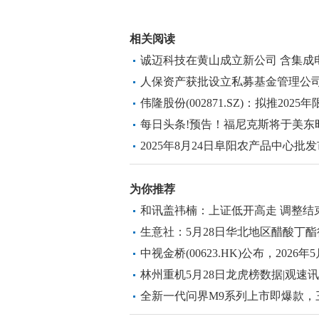
关键词：
财经频道
财经资讯
相关阅读
诚迈科技在黄山成立新公司 含集成
人保资产获批设立私募基金管理公司
伟隆股份(002871.SZ)：拟推20
每日头条!预告！福尼克斯将于美东
2025年8月24日阜阳农产品中心批
为你推荐
和讯盖祎楠：上证低开高走 调整结
生意社：5月28日华北地区醋酸丁酯
中视金桥(00623.HK)公布，2026年
2000股股份 每日短讯
林州重机5月28日龙虎榜数据|观速讯
全新一代问界M9系列上市即爆款，
重构豪华标杆