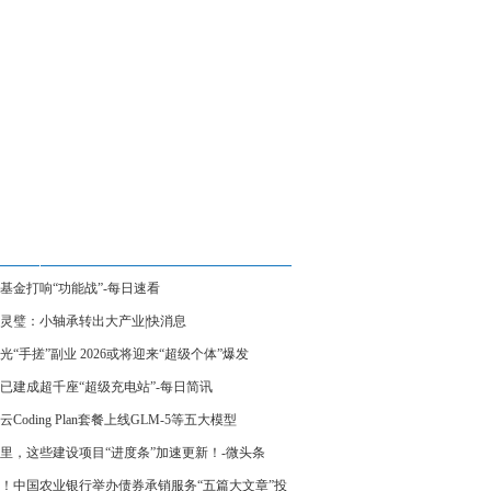
基金打响“功能战”-每日速看
灵璧：小轴承转出大产业|快消息
光“手搓”副业 2026或将迎来“超级个体”爆发
已建成超千座“超级充电站”-每日简讯
云Coding Plan套餐上线GLM-5等五大模型
里，这些建设项目“进度条”加速更新！-微头条
！中国农业银行举办债券承销服务“五篇大文章”投