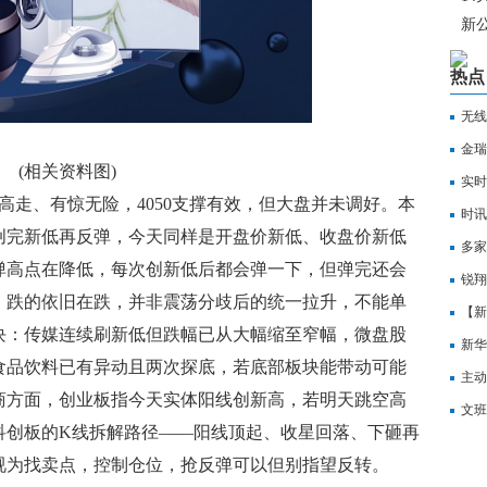
新
热点
无线
金瑞
(相关资料图)
价快
实时
高走、有惊无险，4050支撑有效，但大盘并未调好。本
PC
时讯
创完新低再反弹，今天同样是开盘价新低、收盘价新低
多家
弹高点在降低，每次创新低后都会弹一下，但弹完还会
锐翔
、跌的依旧在跌，并非震荡分歧后的统一拉升，不能单
【新
块：传媒连续刷新低但跌幅已从大幅缩至窄幅，微盘股
获委
新华
食品饮料已有异动且两次探底，若底部板块能带动可能
主动
商方面，创业板指今天实体阳线创新高，若明天跳空高
文班
科创板的K线拆解路径——阳线顶起、收星回落、下砸再
视为找卖点，控制仓位，抢反弹可以但别指望反转。