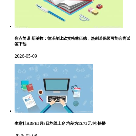
焦点简讯:斯基拉：德泽尔比欣赏格林伍德，热刺若保级可能会尝试
签下他
2026-05-09
生意社HDPE5月8日均线上穿 均差为15.75元/吨-快播
2026-05-08