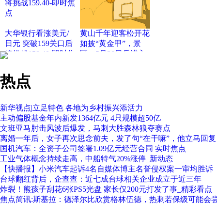
大华银行看涨美元/
黄山千年迎客松开花
日元 突破159关口后
如披“黄金甲”，景
将挑战159.40-即时焦
区：5月20日后进入
点
盛花期
热点
新华视点|立足特色 各地为乡村振兴添活力
主动偏股基金年内新发1364亿元 4只规模超50亿
文班亚马肘击风波后爆发，马刺大胜森林狼夺赛点
离婚一年后，女子再次思念前夫，发了句“在干嘛”，他立马回
国机汽车：全资子公司签署1.09亿元经营合同 实时焦点
工业气体概念持续走高，中船特气20%涨停_新动态
【快播报】小米汽车起诉4名自媒体博主名誉侵权案一审均胜诉
台球翻红背后，企查查：近七成台球相关企业成立于近三年
炸裂！熊孩子刮花6张PS5光盘 家长仅200元打发了事_精彩看点
焦点简讯:斯基拉：德泽尔比欣赏格林伍德，热刺若保级可能会