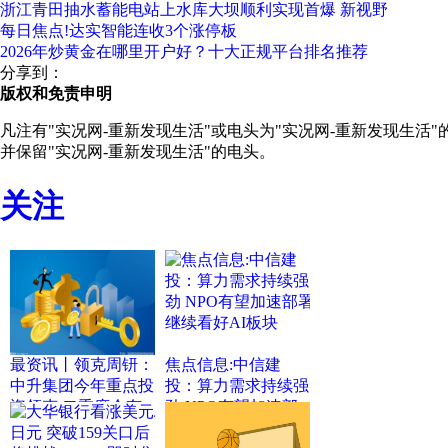
浙江青田抽水蓄能电站上水库大坝顺利实现首爆 新视野
每日焦点!达实智能连收3个涨停板
2026年炒黄金在哪里开户好？十大正规平台排名推荐
分享到：
版权和免责申明
凡注有"实况网-重新发现生活"或电头为"实况网-重新发现生活
并保留"实况网-重新发现生活"的电头。
关注
最资讯丨领克周钘：
焦点信息:中信建
中升集团今年重点投
投：算力需求持续强
资领克 二季度会有
劲 NPO有望加速部
20多家领克新店开业
署 继续看好AI板块