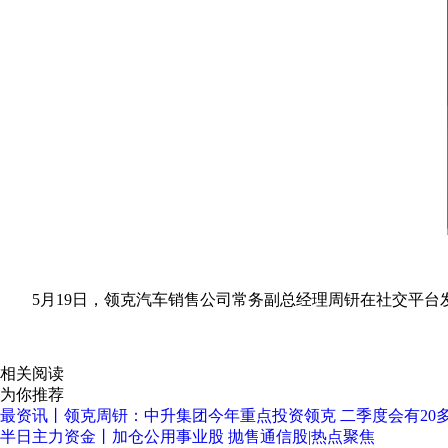
5月19日，领克汽车销售公司常务副总经理周钘在社交平台
关键词：
领克
投资
开业
中升集团
今年
季度
重
相关阅读
为你推荐
最资讯丨领克周钘：中升集团今年重点投资领克 二季度会有20
半日主力资金丨加仓公用事业股 抛售通信股|热点聚焦