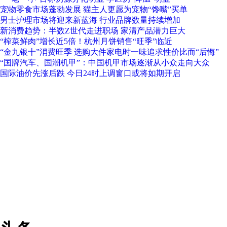
宠物零食市场蓬勃发展 猫主人更愿为宠物“馋嘴”买单
男士护理市场将迎来新蓝海 行业品牌数量持续增加
新消费趋势：半数Z世代走进职场 家清产品潜力巨大
“榨菜鲜肉”增长近5倍！杭州月饼销售“旺季”临近
“金九银十”消费旺季 选购大件家电时一味追求性价比而“后悔”
“国牌汽车、国潮机甲”：中国机甲市场逐渐从小众走向大众
国际油价先涨后跌 今日24时上调窗口或将如期开启