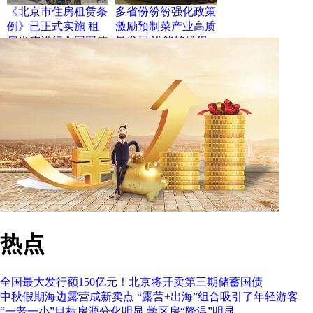
《北京市住房租赁条
多省份纷纷强化政策
例》已正式实施 租
激励预制菜产业高质
房也需进行合同网签
量发展 谁能够拔得
和备案登记
头筹？
热点
全国最大发行额150亿元！北京将开卖第三期储蓄国债
中秋假期海边露营成新卖点 “露营+出海”组合吸引了年轻游客
“一老一小”目标房源分化明显 学区房“降温”明显