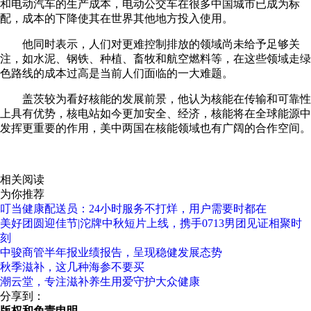
和电动汽车的生产成本，电动公交车在很多中国城市已成为标
配，成本的下降使其在世界其他地方投入使用。
他同时表示，人们对更难控制排放的领域尚未给予足够关
注，如水泥、钢铁、种植、畜牧和航空燃料等，在这些领域走绿
色路线的成本过高是当前人们面临的一大难题。
盖茨较为看好核能的发展前景，他认为核能在传输和可靠性
上具有优势，核电站如今更加安全、经济，核能将在全球能源中
发挥更重要的作用，美中两国在核能领域也有广阔的合作空间。
关键词：
专访
中国
全球
减排
相关阅读
为你推荐
叮当健康配送员：24小时服务不打烊，用户需要时都在
美好团圆迎佳节|沱牌中秋短片上线，携手0713男团见证相聚时
刻
中骏商管半年报业绩报告，呈现稳健发展态势
秋季滋补，这几种海参不要买
潮云堂，专注滋补养生用爱守护大众健康
分享到：
版权和免责申明