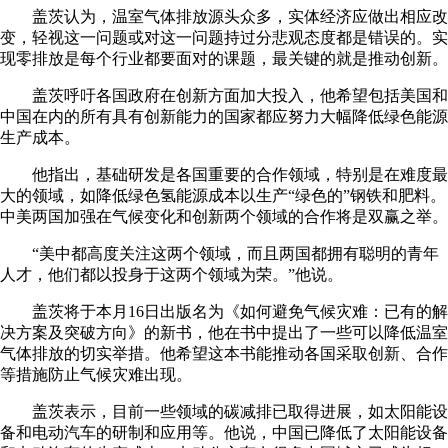
盖茨认为，温室气体排放源头众多，实体经济应做出相应改
变，轻视这一问题或对这一问题持过分悲观态度都是错误的。实
现零排放是每个行业都要面对的课题，最关键的就是推动创新。
盖茨呼吁各国政府在创新方面加大投入，他希望包括美国和
中国在内的所有具有创新能力的国家都应努力大幅降低绿色能源
生产成本。
他指出，基础研发是各国重要的合作领域，特别是在难度最
大的领域，如降低绿色氢能源成本以生产“绿色的”钢铁和肥料。
中美两国加强在气候变化和创新两个领域的合作将是双赢之举。
“美中都高度关注这两个领域，而且两国都拥有聪明的青年
人才，他们都以投身于这两个领域为荣。”他说。
盖茨将于本月16日出版名为《如何避免气候灾难：已有的解
决方案及突破方向》的新书，他在书中提出了一些可以降低温室
气体排放的切实举措。他希望这本书能推动各国采取创新、合作
等措施防止气候灾难出现。
盖茨表示，目前一些领域的碳减排已取得进展，如太阳能设
备和电动汽车的研制和应用等。他说，中国已降低了太阳能设备