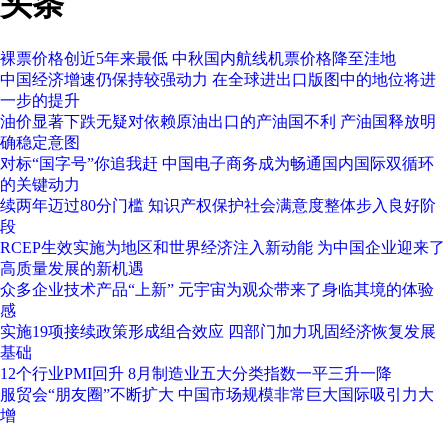
头条
裸票价格创近5年来最低 中秋国内航线机票价格降至洼地
中国经济增速仍保持较强动力 在全球进出口版图中的地位将进
一步的提升
油价显著下跌无疑对依赖原油出口的产油国不利 产油国释放明
确稳定意图
对标“国字号”你追我赶 中国电子商务成为畅通国内国际双循环
的关键动力
续两年迈过80分门槛 知识产权保护社会满意度整体步入良好阶
段
RCEP生效实施为地区和世界经济注入新动能 为中国企业迎来了
高质量发展的新机遇
众多企业技术产品“上新” 元宇宙为观众带来了身临其境的体验
感
实施19项接续政策形成组合效应 四部门加力巩固经济恢复发展
基础
12个行业PMI回升 8月制造业五大分类指数一平三升一降
服贸会“朋友圈”不断扩大 中国市场规模非常巨大国际吸引力大
增