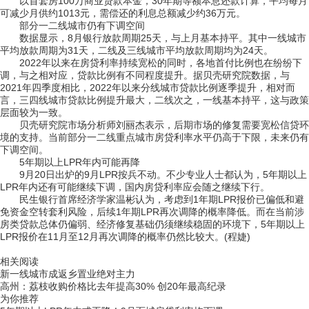
以首套房100万商业贷款本金，30年期等额本息还款计算，平均每月
可减少月供约1013元，需偿还的利息总额减少约36万元。
部分一二线城市仍有下调空间
数据显示，8月银行放款周期25天，与上月基本持平。其中一线城市
平均放款周期为31天，二线及三线城市平均放款周期均为24天。
2022年以来在房贷利率持续宽松的同时，各地首付比例也在纷纷下
调，与之相对应，贷款比例有不同程度提升。据贝壳研究院数据，与
2021年四季度相比，2022年以来分线城市贷款比例逐季提升，相对而
言，三四线城市贷款比例提升最大，二线次之，一线基本持平，这与政策
层面较为一致。
贝壳研究院市场分析师刘丽杰表示，后期市场的修复需要宽松信贷环
境的支持。当前部分一二线重点城市房贷利率水平仍高于下限，未来仍有
下调空间。
5年期以上LPR年内可能再降
9月20日出炉的9月LPR按兵不动。不少专业人士都认为，5年期以上
LPR年内还有可能继续下调，国内房贷利率应会随之继续下行。
民生银行首席经济学家温彬认为，考虑到1年期LPR报价已偏低和避
免资金空转套利风险，后续1年期LPR再次调降的概率降低。而在当前涉
房类贷款总体仍偏弱、经济修复基础仍须继续稳固的环境下，5年期以上
LPR报价在11月至12月再次调降的概率仍然比较大。(程婕)
关键词：
百城房贷利率
二套房贷主流利率指数
一线城市
等额本息
相关阅读
新一线城市成返乡置业绝对主力
高州：荔枝收购价格比去年提高30% 创20年最高纪录
为你推荐