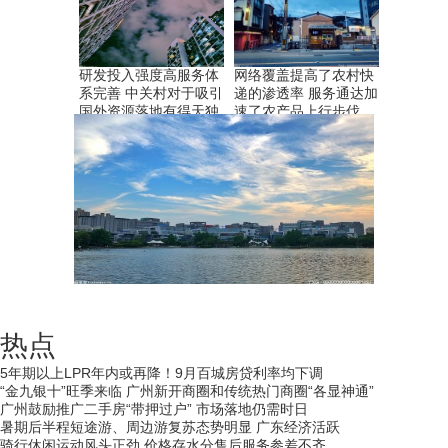
研发投入强度高服务体
网络覆盖提高了农村快
系完善 中关村对于吸引
递的渗透率 服务通达加
国外资源落地有得天独
速了农产品上行步伐
厚的优势
热点
5年期以上LPR年内或再降！9月百城房贷利率均下调
“金九银十”旺季来临 广州新开商圈和传统热门商圈“各显神通”
广州鼓励推广二手房“带押过户” 市场落地仍需时日
暑期后半程短途游、周边游复苏态势明显 广东经济活跃
骑行休闲运动风头正劲 价格存水分售后服务参差不齐