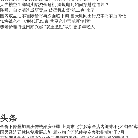
人去楼空？洋码头陷资金危机 跨境电商如何穿越这道坎？
降噪、自动清洗成新卖点 破壁机市场“第二春”来了
国内成品油零售限价将再次面临下调 国庆期间出行成本将有所降低
“1块钱充个电”时代已结束 共享充电宝成新“刺客”
养老护理行业日渐兴起 “双重激励”吸引更多年轻人
头条
金价下降叠加国庆传统婚庆旺季 上周末北京多家金店内迎来不少“淘金”客
国民经济延续恢复发展态势 就业物价等总体稳定多数指标好于7月
存款准备金率下调2个百分点 未来中国外汇储备将呈现怎样的走势？