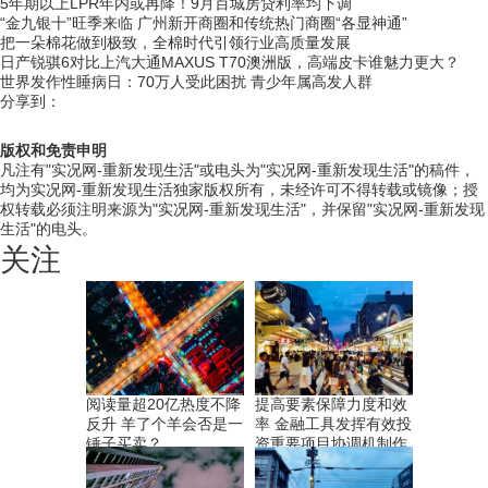
5年期以上LPR年内或再降！9月百城房贷利率均下调
“金九银十”旺季来临 广州新开商圈和传统热门商圈“各显神通”
把一朵棉花做到极致，全棉时代引领行业高质量发展
日产锐骐6对比上汽大通MAXUS T70澳洲版，高端皮卡谁魅力更大？
世界发作性睡病日：70万人受此困扰 青少年属高发人群
分享到：
版权和免责申明
凡注有"实况网-重新发现生活"或电头为"实况网-重新发现生活"的稿件，
均为实况网-重新发现生活独家版权所有，未经许可不得转载或镜像；授
权转载必须注明来源为"实况网-重新发现生活"，并保留"实况网-重新发现
生活"的电头。
关注
阅读量超20亿热度不降
提高要素保障力度和效
反升 羊了个羊会否是一
率 金融工具发挥有效投
锤子买卖？
资重要项目协调机制作
用