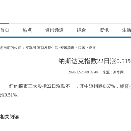
首页
热点
资讯频道
综合
资讯
生
您当前的位置 ：
实况网-重新发现生活>
资讯频道
>
快讯
> 正文
纳斯达克指数22日涨0.51
2020-12-23 09:09:48
来源：新华网
纽约股市三大股指22日涨跌不一，其中道指跌0.67%，标普指
涨0.51%。
关键词：
纳斯达克指数
相关阅读