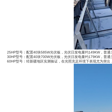
25HP型号：配置40块585W光伏板，光伏日发电量约149KW，普
30HP型号：配置40块700W光伏板，光伏日发电量约179KW，普
60HP型号：经新疆地区实测验证，在光照充足环境下表现尤为突