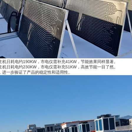
通主机日耗电约190KW，市电仅需补充41KW，节能效果同样显著。
通主机日耗电约230KW，市电仅需补充51KW，高效节能一目了然。
出，进一步验证了产品的稳定性和适用性。