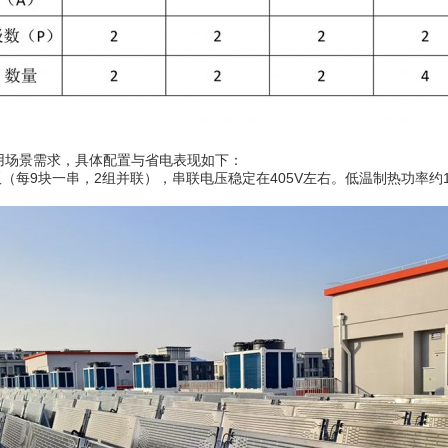
商用场景需求，具体配置与省电表现如下：
5W光伏板（每9块一串，2组并联），串联电压稳定在405V左右。低温制热功