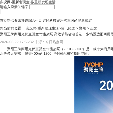
实况网-重新发现生活-重新发现生活
请输入搜索关键字
首页
热点
资讯频道
综合
生活
财经
科技
娱乐
汽车
时尚
健康
旅游
您当前的位置 ：
实况网-重新发现生活>
资讯频道
>
聚焦
> 正文
聚阳王牌商用光伏直驱空气能热泵 高效节能省电首选，多场景适配商用
2026-05-22 17:56:32
来源：今日热点网
聚阳王牌商用光伏直驱空气能热泵（20HP-60HP）是一款专为
水等多元需求，覆盖400m²-1200m²不同面积的商用空间。