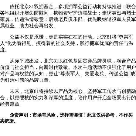
依托北京81双拥基金，多项拥军公益行动将持续推进：联合
各地组织开展边防慰问，携物资守护边疆战士；走访英烈与烈士
家属，传递温情敬意；启动老兵俱乐部，优先吸纳退役军人及军
属就业，助力社会再出发。
公益不仅是承诺，更是实实在在的行动。北京81将“尊崇军
人”化为看得见、摸得着的社会支持，践行拥军优属的责任与温
度。
从宛平城出发，北京81以红色基因贯穿品牌灵魂，融合产品
价值与社会担当，向新时代致敬。本次主题活动不仅强化了用户
对产品与权益的认知，更让“尊崇军人、关爱老兵、传递公益”成
为鲜活可感的品牌力量。
未来，北京81将持续以产品为核心，坚持军工传承与创新融
合，以更硬核的实力和深厚的温度，陪伴用户开启全场景出行的
经典篇章。
免责声明：市场有风险，选择需谨慎！此文仅供参考，不作买
卖依据。
关键词：