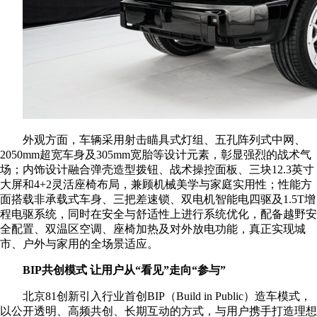
外观方面，车辆采用射击瞄具式灯组、五孔阵列式中网、
2050mm超宽车身及305mm宽胎等设计元素，彰显强烈的战术气
场；内饰设计融合弹壳造型拨钮、战术操控面板、三块12.3英寸
大屏和4+2灵活座椅布局，兼顾机械美学与家庭实用性；性能方
面搭载非承载式车身、三把差速锁、双电机智能电四驱及1.5T增
程电驱系统，同时在安全与舒适性上进行系统优化，配备越野安
全配置、双温区空调、座椅加热及对外放电功能，真正实现城
市、户外与家用的全场景适应。
BIP共创模式 让用户从“看见”走向“参与”
北京81创新引入行业首创BIP（Build in Public）造车模式，
以公开透明、高频共创、长期互动的方式，与用户携手打造理想