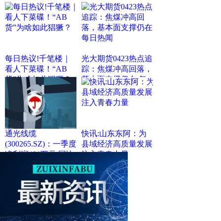
每日热议!千笔楼｜
光大期货0423热点追
看人下菜碟！“AB
踪：焦煤冲高回落，
货”为啥如此猖獗？
基本面支撑仍在 每
日热闻
通光线缆
快讯:山东东阿：为
(300265.SZ)：一季度
县域经济高质量发展
净利润401万元 同比
注入青春力量
下降28.15%_焦点热
议