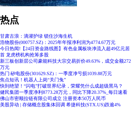
热点
甘肃古浪：滴灌护绿 锁住沙海生机
浩物股份(000757.SZ)：2025年年报净利润为4774.67万元
今日热闻!【24日资金路线图】有色金属板块净流入超49亿元居
首 龙虎榜机构抢筹多股
新三板创新层公司豪能科技大宗交易折价49.63%，成交金额272
万元
热门:矽电股份(301629.SZ)：一季度净亏损1039.88万元
焦点短讯！机器人上岗“关门兔”
快到绝望！“闪电”打破世界纪录，荣耀凭什么成超级黑马？
健民集团一季度净利8773.28万元，同比下降20.37%_每日速看
佛山市密顺拉链有限公司成立 注册资本50万人民币
美股异动 | 存储概念股集体回调 希捷科技(STX.US)跌逾4%