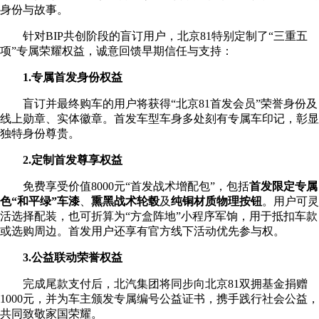
身份与故事。
针对BIP共创阶段的盲订用户，北京81特别定制了“三重五
项”专属荣耀权益，诚意回馈早期信任与支持：
1.专属首发身份权益
盲订并最终购车的用户将获得“北京81首发会员”荣誉身份及
线上勋章、实体徽章。首发车型车身多处刻有专属车印记，彰显
独特身份尊贵。
2.定制首发尊享权益
免费享受价值8000元“首发战术增配包”，包括
首发限定专属
色“和平绿”车漆
、
熏黑战术轮毂
及
纯铜材质物理按钮
。用户可灵
活选择配装，也可折算为“方盒阵地”小程序军饷，用于抵扣车款
或选购周边。首发用户还享有官方线下活动优先参与权。
3.公益联动荣誉权益
完成尾款支付后，北汽集团将同步向北京81双拥基金捐赠
1000元，并为车主颁发专属编号公益证书，携手践行社会公益，
共同致敬家国荣耀。