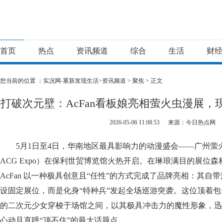
首页
热点
资讯频道
综合
生活
财
您当前的位置 ：
实况网-重新发现生活>
资讯频道
>
聚焦
> 正文
打破次元壁：AcFan看板娘亮相萤火虫漫展
2026-05-06 11:08:53
来源：今日热点网
5月1日至4日，华南地区最具影响力的动漫盛会——广州萤火虫动
ACG Expo）在保利世贸博览馆火热开启。在琳琅满目的展位
AcFan 以一种极具创意且“任性”的方式完成了品牌亮相：其自带
设固定展位，而是化身“特种兵”发起全场巡游突袭。这位顶着
的二次元少女穿梭于场馆之间，以其极具冲击力的魔性形象，迅
心动且直呼“顶不住”的最大话题点。