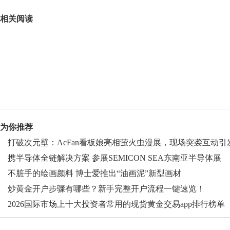
关键词：
相关阅读
为你推荐
打破次元壁：AcFan看板娘亮相萤火虫漫展，现场突袭互动引
围观
携半导体全链解决方案 参展SEMICON SEA东南亚半导体展
不脏手的绘画颜料 博士爱推出“油画泥”新型画材
炒黄金开户步骤有哪些？新手完整开户流程一键速览！
2026国际市场上十大投资者常用的现货黄金交易app排行榜单