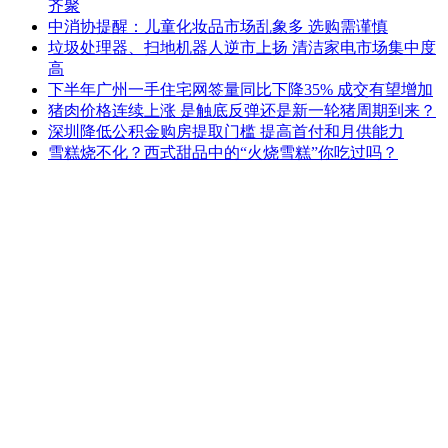
齐聚
中消协提醒：儿童化妆品市场乱象多 选购需谨慎
垃圾处理器、扫地机器人逆市上扬 清洁家电市场集中度
高
下半年广州一手住宅网签量同比下降35% 成交有望增加
猪肉价格连续上涨 是触底反弹还是新一轮猪周期到来？
深圳降低公积金购房提取门槛 提高首付和月供能力
雪糕烧不化？西式甜品中的“火烧雪糕”你吃过吗？