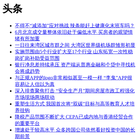
头条
不得不“减添加”应对挑战 辣条能赶上健康化末班车吗？
6月北京成交量整体依旧处于偏低水平 买房者的观望情
绪有所加重
一日往来湾区城市群之间 大湾区世界级机场群雏形初显
实施范围由5个行业扩大至17个行业 山东拓宽一次性稳
岗扩岗补助受益范围
银行净息差持续承压 资产端从普惠金融和个贷中寻找机
会将成趋势
与正规APP的logo非常相似甚至一模一样 “李鬼”APP很
容易让人信以为真
深入排查聚焦打击 “安全生产月”期间房屋市政工程强化
市场现场两场联动
重塑生活方式 我国首次将“双碳”目标与高等教育人才培
养挂钩
降税产品范围不断扩大 CEPA已成内地与香港经贸合作
的重要平台
增速处于较高水平 众多跨国公司依然看好投资中国的长
期前景