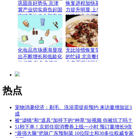
巩固良好势头 京津
恢复进程加快基础能
冀产业切实肩负起国
力提升明显 上半年
家赋予的使命和责任
快递行业发展态势回
暖向好
化妆品市场逐渐显现
无比珍惜恢复堂食后
出不断增长和低龄化
的忙碌 北京餐饮从
的趋势 乱象多选购
业者逐渐找回往日的
需谨慎
经营节奏
热点
宠物消暑经济：剃毛、洗浴需提前预约 来访量增加近3
成
被“滤镜”和“道具”加持下的“种草”短视频 你被坑了吗？
51秒下单！京郊住宿消费券上线一小时 预订量增长9倍
“最强大脑”把脉广东预制菜 10位院士和30多位权威专家