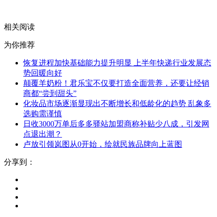
快递包裹稳步增长
相关阅读
为你推荐
恢复进程加快基础能力提升明显 上半年快递行业发展态
势回暖向好
颠覆羊奶粉！君乐宝不仅要打造全面营养，还要让经销
商都“尝到甜头”
化妆品市场逐渐显现出不断增长和低龄化的趋势 乱象多
选购需谨慎
日收3000万单后多多驿站加盟商称补贴少八成，引发网
点退出潮？
卢放引领岚图从0开始，绘就民族品牌向上蓝图
分享到：