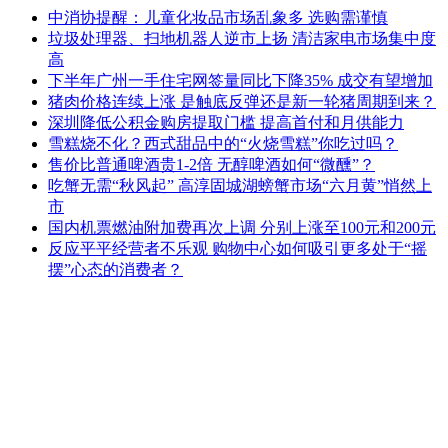
中消协提醒：儿童化妆品市场乱象多 选购需谨慎
垃圾处理器、扫地机器人逆市上扬 清洁家电市场集中度
高
下半年广州一手住宅网签量同比下降35% 成交有望增加
猪肉价格连续上涨 是触底反弹还是新一轮猪周期到来？
深圳降低公积金购房提取门槛 提高首付和月供能力
雪糕烧不化？西式甜品中的“火烧雪糕”你吃过吗？
售价比普通啤酒贵1-2倍 无醇啤酒如何“微醺”？
吃蟹无需“秋风起” 高淳固城湖螃蟹市场“六月黄”悄然上
市
国内机票燃油附加费再次上调 分别上涨至100元和200元
反应平平经营者不乐观 购物中心如何吸引更多处于“摇
摆”心态的消费者？