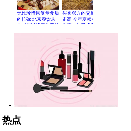
无比珍惜恢复堂食后
买卖双方的交易热情
的忙碌 北京餐饮从
走高 今年夏粮小麦
业者逐渐找回往日的
增产丰收已成定局
经营节奏
热点