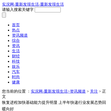
实况网-重新发现生活-重新发现生活
请输入搜索关键字
首页
热点
资讯频道
综合
资讯
生活
财经
科技
娱乐
汽车
时尚
健康
您当前的位置 ：
实况网-重新发现生活>
资讯频道
>
关注
> 正
文
恢复进程加快基础能力提升明显 上半年快递行业发展态势回
暖向好