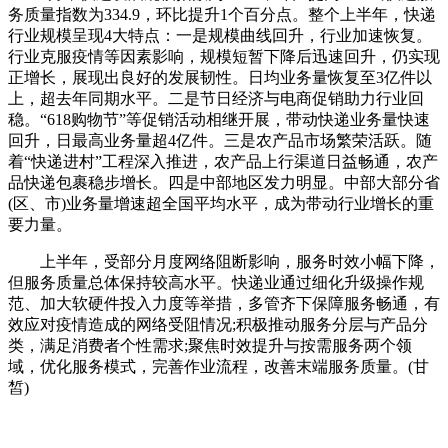
务质量指数为334.9，环比提升1个百分点。整个上半年，快递
行业规模呈现4大特点：一是规模曲线回升，行业加速恢复。
行业克服疫情等因素影响，规模短暂下降后迅速回升，仍实现
正增长，展现出良好的发展韧性。日均业务量恢复至3亿件以
上，超去年同期水平。二是节日经济与电商促销助力行业回
稳。“618购物节”等促销活动相继开展，带动快递业务量快速
回升，日最高业务量超4亿件。三是农产品市场繁荣活跃。随
着“快递进村”工程深入推进，农产品上行渠道日益畅通，农产
品快递包裹稳步增长。四是中部地区发力明显。中部大部分省
(区、市)业务量增速超全国平均水平，成为带动行业增长的重
要力量。
上半年，受部分月度网络阻断影响，服务时效小幅下降，
但服务质量总体保持较高水平。快递业通过细化升级操作规
范、加大软硬件投入力度等举措，多管齐下保障服务畅通，有
效应对疫情造成的网络受阻情况;积极推动服务分层与产品分
类，满足消费者个性需求;聚焦时效提升与按需服务两个领
域，优化服务模式，完善作业流程，改善末端服务质量。(甘
皙)
关键词：
恢复进程加快基础能力提升明显
上半年快递行
业发展态势回暖向好
农产品上行渠道日益畅通
上半年农产品