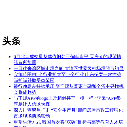
头条
6月北京成交量整体依旧处于偏低水平 买房者的观望情
绪有所加重
一日往来湾区城市群之间 大湾区世界级机场群雏形初显
实施范围由5个行业扩大至17个行业 山东拓宽一次性稳
岗扩岗补助受益范围
银行净息差持续承压 资产端从普惠金融和个贷中寻找机
会将成趋势
与正规APP的logo非常相似甚至一模一样 “李鬼”APP很
容易让人信以为真
深入排查聚焦打击 “安全生产月”期间房屋市政工程强化
市场现场两场联动
重塑生活方式 我国首次将“双碳”目标与高等教育人才培