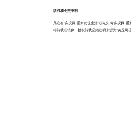
版权和免责申明
凡注有"实况网-重新发现生活"或电头为"实况网-
得转载或镜像；授权转载必须注明来源为"实况网-重