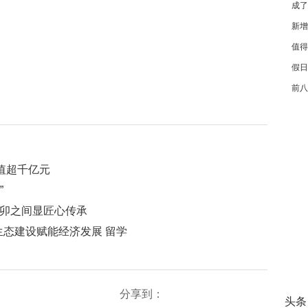
成了
展持
新增
局咖
值得
体销
假日
游业
前八
新亮
吗？
值超千亿元
”
 榫卯之间显匠心传承
态建设赋能经济发展 留学
分享到：
头条