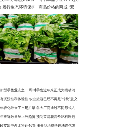
动 履行生态环境保护
商品价格的两成 “双
责还需形成工作合力
11”薅羊毛不同渠道价
差悬殊
新型零售业态之一 即时零售近年来正成为撬动消
有沉浸性和体验性 农业旅游已经不再是“传统”意义
长不可忽视的新动能
年轻化带来了市场扩增 各大厂商通过不同形式入
农家乐
年投诉数量呈上升趋势 预制菜是花高价吃料理包
望分得一杯羹
民支出中占比将达46% 服务型消费快速地迭代发