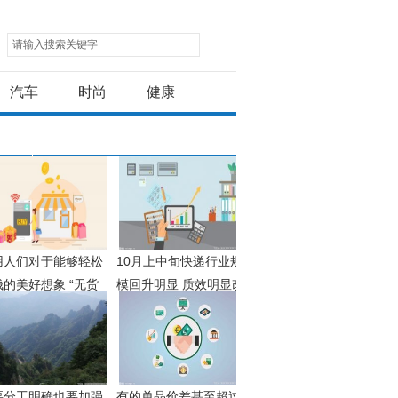
请输入搜索关键字
汽车
时尚
健康
用人们对于能够轻松
10月上中旬快递行业规
钱的美好想象 “无货
模回升明显 质效明显改
电商”模式再度走红多
善能力稳中有升
受骗
要分工明确也要加强
有的单品价差甚至超过