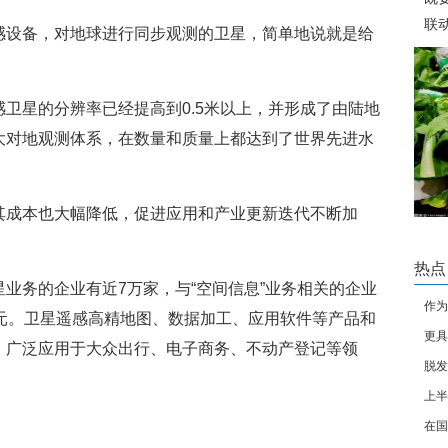
联
感设备，对地球进行同步观测的卫星，简单地说就是给
职
卫星的分辨率已经提高到0.5米以上，并形成了由陆地
大对地观测体系，在数量和质量上都达到了世界先进水
其成本也大幅降低，促进应用和产业更新迭代不断加
热点
业务的企业有近7万家，与“空间信息”业务相关的企业
作为
亿元。卫星遥感高精地图、数据加工、应用软件等产品和
更具
费增
，广泛应用于大众出行、电子商务、不动产登记等领
脱发
上的
上半
局期
动产登记
在国
吗？