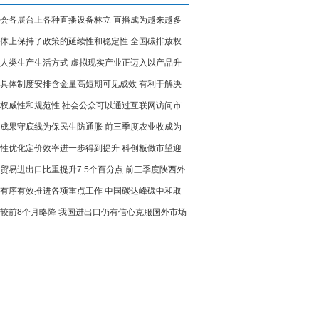
会各展台上各种直播设备林立 直播成为越来越多
体上保持了政策的延续性和稳定性 全国碳排放权
的选择
人类生产生活方式 虚拟现实产业正迈入以产品升
继续实行配额免费分配
具体制度安排含金量高短期可见成效 有利于解决
融合应用为主线的战略窗口期
权威性和规范性 社会公众可以通过互联网访问市
工商户“急难愁盼”问题
成果守底线为保民生防通胀 前三季度农业收成为
管法律法规规章数据库
性优化定价效率进一步得到提升 科创板做市望迎
经济大盘提供了坚实支撑
贸易进出口比重提升7.5个百分点 前三季度陕西外
量资金持续入场
有序有效推进各项重点工作 中国碳达峰碳中和取
构明显优化
较前8个月略降 我国进出口仍有信心克服国外市场
著成效
安全承受能力不会脱离