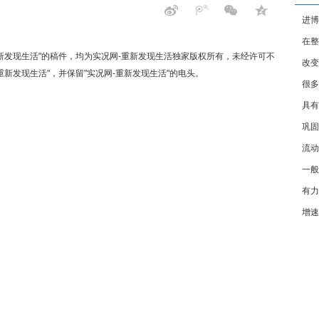
进博
在整
外商
重新发现生活"的稿件，均为实况网-重新发现生活独家版权所有，未经许可不
改变
交易
新发现生活"，并保留"实况网-重新发现生活"的电头。
很多
级和
具有
个体
巩固
场监
流动
稳定
一般
来增
有力
贸结
增速
得显
压力