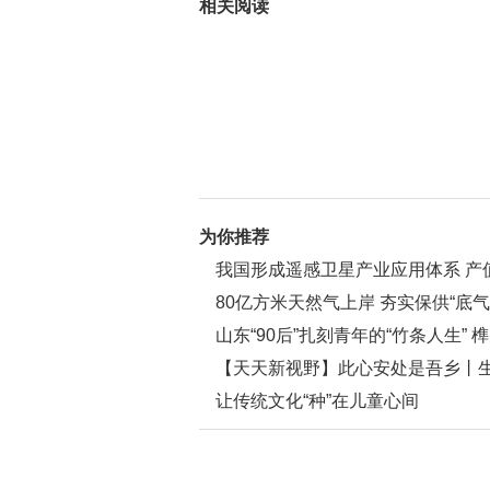
相关阅读
为你推荐
我国形成遥感卫星产业应用体系 产
80亿方米天然气上岸 夯实保供“底气
山东“90后”扎刻青年的“竹条人生”
【天天新视野】此心安处是吾乡丨生
生实地感受中国的“金山银山”
让传统文化“种”在儿童心间