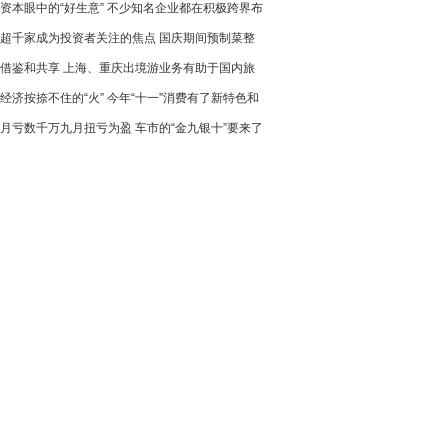
资本眼中的“好生意” 不少知名企业都在积极跨界布
续焕发生命力
超千家成为投资者关注的焦点 国庆期间预制菜整
啡赛道
借鉴和共享 上海、重庆出境游业务有助于国内旅
量较去年大为增加
经济按捺不住的“火” 今年“十一”消费有了新特色和
进一步走向世界
月亏数千万九月扭亏为盈 车市的“金九银十”要来了
点