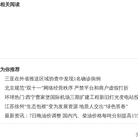
相关阅读
为你推荐
三亚在外省推送区域协查中发现1名确诊病例
北京规范“双十一”网络经营秩序 严禁平台和商户虚假打折
环球热门:西宁曹家堡国际机场三期扩建工程新旧灯光变电站
运
江苏徐州“生态包袱”变为发展资源 地质人交出“绿色答卷”
最新资讯：7日晚油价调整 国内汽、柴油价格每吨分别提高15
元和150元