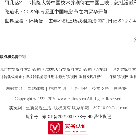
阿凡达2：卡梅隆大赞中国技术并期待在中国上映，怒批漫威
DC？
微速讯：2022年肯尼亚中国电影节在内罗毕开幕
世界速看：怀斯曼：去年不能上场我很崩溃 靠写日记＆写诗
看电影调节心情
版权和免责申明
凡注有"实况网-重新发现生活"或电头为"实况网-重新发现生活"的稿件，均为实况网
得转载或镜像；授权转载必须注明来源为"实况网-重新发现生活"，并保留"实况网-重
网站简介
网站律师
版权声明
广告刊登
技术支持
联系我们
Copyright © 1999-2020 www.cqtimes.cn All Rights Reserved
实况网
- 重新发现生活 版权所有 联系邮箱：897 18 09@qq.com
备案号：豫ICP备2021032478号-40
营业执照