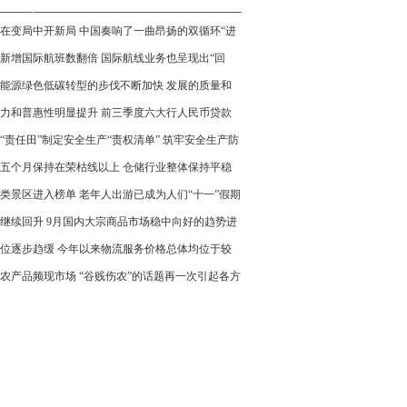
在变局中开新局 中国奏响了一曲昂扬的双循环“进
”
新增国际航班数翻倍 国际航线业务也呈现出“回
的趋势
能源绿色低碳转型的步伐不断加快 发展的质量和
大幅提升
力和普惠性明显提升 前三季度六大行人民币贷款
创历史同期新高
“责任田”制定安全生产“责权清单” 筑牢安全生产防
不可麻痹大意
五个月保持在荣枯线以上 仓储行业整体保持平稳
态势
类景区进入榜单 老年人出游已成为人们“十一”假期
的话题
继续回升 9月国内大宗商品市场稳中向好的趋势进
明显
位逐步趋缓 今年以来物流服务价格总体均位于较
平
农产品频现市场 “谷贱伤农”的话题再一次引起各方