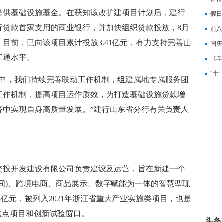
提供基础设施基金。在获知该改扩建项目计划后，建行
游业
假日
行贷款首家支用的商业银行，并加快组织贷款投放，8月
新亮
前八
元，目前，已向该项目累计投放3.41亿元，有力支持完善山
吗？
国庆
互通水平。
《羊
快去
“十
程中，我们持续完善联动工作机制，组建属地专属服务团
趋势
工作机制，提高项目运作质效，为打造基础设施贷款增
济中实现自身高质量发展。”建行山东省分行有关负责人
交投开发建设有限公司负责建设及运营，旨在新建一个
间)、跨境电商、商品展示、数字赋能为一体的智慧型现
3亿元，被列入2021年浙江省重大产业实施类项目，也是
重点项目和创新试验窗口。
头条