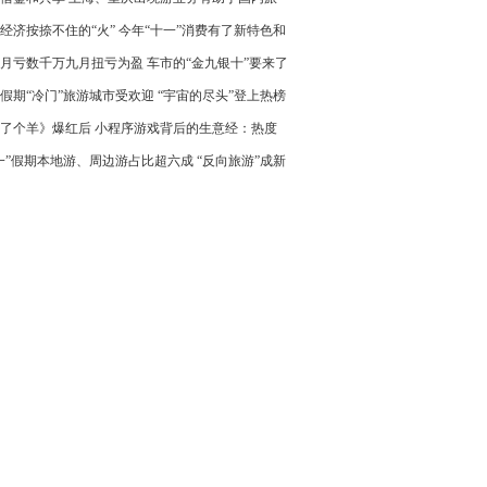
进一步走向世界
经济按捺不住的“火” 今年“十一”消费有了新特色和
点
月亏数千万九月扭亏为盈 车市的“金九银十”要来了
假期“冷门”旅游城市受欢迎 “宇宙的尽头”登上热榜
了个羊》爆红后 小程序游戏背后的生意经：热度
得快
一”假期本地游、周边游占比超六成 “反向旅游”成新