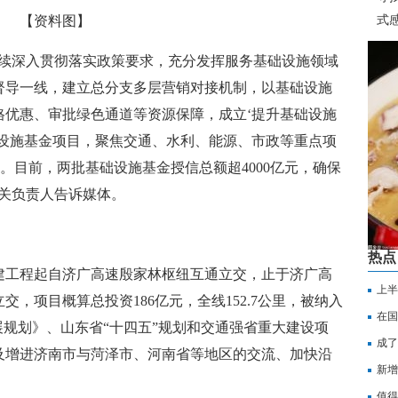
【资料图】
式感
装
持续深入贯彻落实政策要求，充分发挥服务基础设施领域
督导一线，建立总分支多层营销对接机制，以基础设施
格优惠、审批绿色通道等资源保障，成立‘提升基础设施
础设施基金项目，聚焦交通、水利、能源、市政等重点项
。目前，两批基础设施基金授信总额超4000亿元，确保
有关负责人告诉媒体。
热点
建工程起自济广高速殷家林枢纽互通立交，止于济广高
上半
，项目概算总投资186亿元，全线152.7公里，被纳入
吗？
在国
展规划》、山东省“十四五”规划和交通强省重大建设项
持续
成了
及增进济南市与菏泽市、河南省等地区的交流、加快沿
局咖
新增
体销
值得