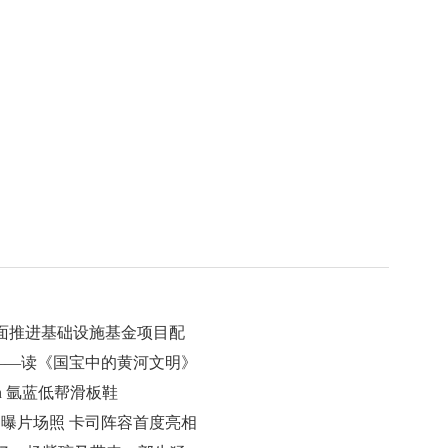
有关负责人
全面推进基础设施基金项目配
——读《国宝中的黄河文明》
rgon 氩蓝低帮滑板鞋
》曝片场照 卡司阵容首度亮相