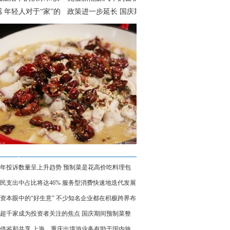
 年轻人对于“家”的
政策进一步延长 国庆期
点原则是享受当下
间不少地区车市因此升
温
年投诉数量呈上升趋势 预制菜是花高价吃料理包
民支出中占比将达46% 服务型消费快速地迭代发展
焕发生命力
资本眼中的“好生意” 不少知名企业都在积极跨界布
啡赛道
超千家成为投资者关注的焦点 国庆期间预制菜整
量较去年大为增加
借鉴和共享 上海、重庆出境游业务有助于国内旅