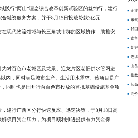
县域践行“两山”理念综合改革创新试验区的签约行，建行
企业
合融资服务方案，并于8月15日投放贷款3亿元。
行曲
东航
暖”
我国
吉在现代物流领域与长三角城市群的区域协作，助推安
效益
竞争
增量
划好
线切
连续
向好
山岳
目为对百色市老城区及龙景、迎龙片区老旧供水管网进
关注
指数
%以内，同时满足城市生产、生活用水需求。该项目是广
一步
从高
一，同时也是国开行向百色市投放的首批基础设施基金项
高水
高价
关注
，建行广西区分行快速反应、迅速决策，于8月18日高
效缓解项目资金压力，为项目顺利推进提供有力资金保