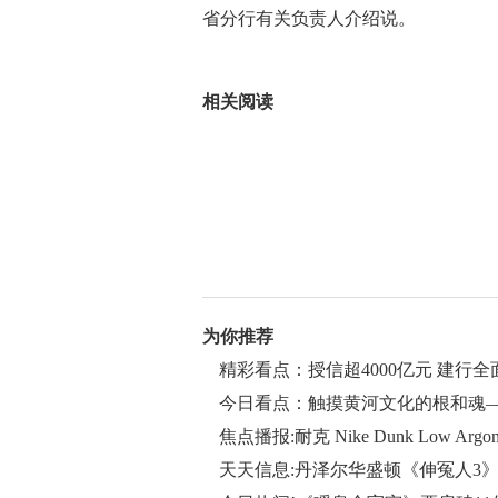
省分行有关负责人介绍说。
关键词：
基础设施
基础设施建设
相关阅读
为你推荐
精彩看点：授信超4000亿元 建行
套融资
今日看点：触摸黄河文化的根和魂
焦点播报:耐克 Nike Dunk Low A
天天信息:丹泽尔华盛顿《伸冤人3