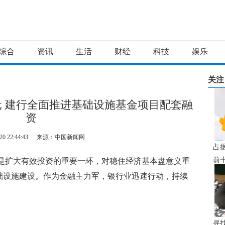
综合
资讯
生活
财经
科技
娱乐
关注
文
亿元 建行全面推进基础设施基金项目配套融
资
20 22:44:43
来源：中国新闻网
占
前
建设是扩大有效投资的重要一环，对稳住经济基本盘意义重
寿
础设施建设。作为金融主力军，银行业迅速行动，持续
圈
寻