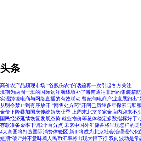
头条
高价农产品频现市场 “谷贱伤农”的话题再一次引起各方关注
班期为两周一班的国际远洋航线填补了海南通往非洲的集装箱航
实现跨境电商与网络直播的有效联动 曹妃甸电商产业发展跑出“
从明令禁止到有序放开 “网售处方药”开闸已历经多年探索与酝
金价下降叠加国庆传统婚庆旺季 上周末北京多家金店内迎来不少
国民经济延续恢复发展态势 就业物价等总体稳定多数指标好于7
存款准备金率下调2个百分点 未来中国外汇储备将呈现怎样的走
4大商圈将打造国际消费体验区 新IP将成为北京社会治理现代化
短期“破7”并不意味着人民币汇率将出现大幅下行 双向波动是常