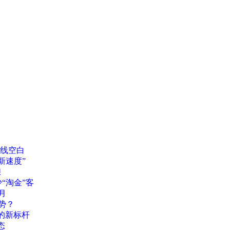
线空白
新速度”
酿
“淘金”客
月
势？
的新标杆
态