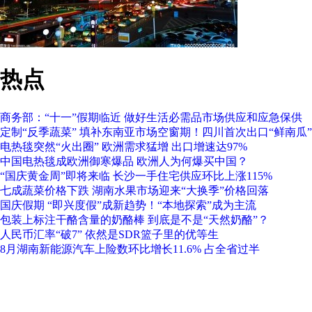
热点
商务部：“十一”假期临近 做好生活必需品市场供应和应急保供
定制“反季蔬菜” 填补东南亚市场空窗期！四川首次出口“鲜南瓜”
电热毯突然“火出圈” 欧洲需求猛增 出口增速达97%
中国电热毯成欧洲御寒爆品 欧洲人为何爆买中国？
“国庆黄金周”即将来临 长沙一手住宅供应环比上涨115%
七成蔬菜价格下跌 湖南水果市场迎来“大换季”价格回落
国庆假期 “即兴度假”成新趋势！“本地探索”成为主流
包装上标注干酪含量的奶酪棒 到底是不是“天然奶酪”？
人民币汇率“破7” 依然是SDR篮子里的优等生
8月湖南新能源汽车上险数环比增长11.6% 占全省过半