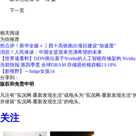
下一页
关键词：
项目建设
施工人员
重要意义
相关阅读
为你推荐
热点评！新华全媒＋丨西十高铁跑出项目建设“加速度”
消息！人民体谈：中国女篮迎来充满希望的未来
【世界速看料】DDN推出基于Nvidia的人工智能存储架构 Nvidia DGX B
当前快报:第四季度 全球DRAM 存储器价格跌幅13-18%
【新视野】～fudge女孩14
分享到：
版权和免责申明
凡注有"实况网-重新发现生活"或电头为"实况网-重新发现生活
并保留"实况网-重新发现生活"的电头。
关注