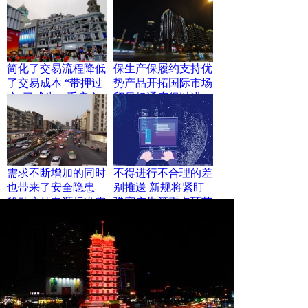
简化了交易流程降低
保生产保履约支持优
了交易成本 “带押过
势产品开拓国际市场
户”已成为二手房交
贸易畅通度得以进一
易政策中的高频词
步提升
需求不断增加的同时
不得进行不合理的差
也带来了安全隐患
别推送 新规将紧盯
移动户外电源标准需
弹窗广告等重点环节
进一步明确界定