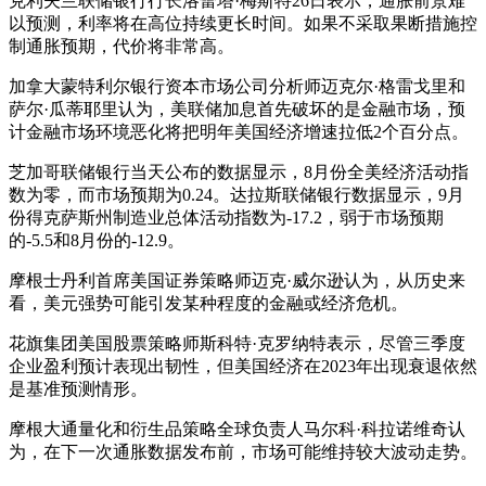
克利夫兰联储银行行长洛蕾塔·梅斯特26日表示，通胀前景难
以预测，利率将在高位持续更长时间。如果不采取果断措施控
制通胀预期，代价将非常高。
加拿大蒙特利尔银行资本市场公司分析师迈克尔·格雷戈里和
萨尔·瓜蒂耶里认为，美联储加息首先破坏的是金融市场，预
计金融市场环境恶化将把明年美国经济增速拉低2个百分点。
芝加哥联储银行当天公布的数据显示，8月份全美经济活动指
数为零，而市场预期为0.24。达拉斯联储银行数据显示，9月
份得克萨斯州制造业总体活动指数为-17.2，弱于市场预期
的-5.5和8月份的-12.9。
摩根士丹利首席美国证券策略师迈克·威尔逊认为，从历史来
看，美元强势可能引发某种程度的金融或经济危机。
花旗集团美国股票策略师斯科特·克罗纳特表示，尽管三季度
企业盈利预计表现出韧性，但美国经济在2023年出现衰退依然
是基准预测情形。
摩根大通量化和衍生品策略全球负责人马尔科·科拉诺维奇认
为，在下一次通胀数据发布前，市场可能维持较大波动走势。