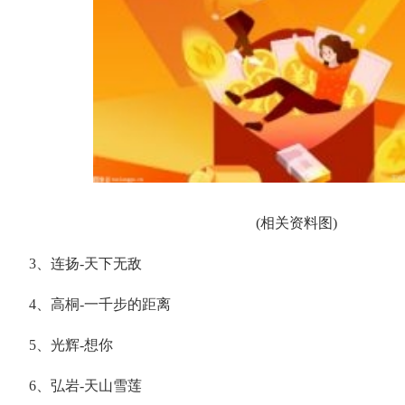
(相关资料图)
3、连扬-天下无敌
4、高桐-一千步的距离
5、光辉-想你
6、弘岩-天山雪莲