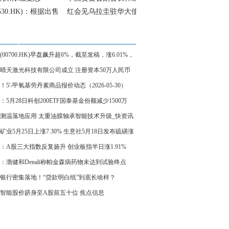
2530.HK)：根据出售
红会见乌拉圭驻华大使
权出售上市证券 总代
阿尼瓦尔·卡夫拉尔
130万港元
(00700.HK)早盘飙升超6%，截至发稿，涨6.01%，
62.2港元，成交额103.09亿港元_焦点报道
晴天激光科技有限公司成立 注册资本50万人民币
速递
！5'-甲氧基劳丹素商品报价动态（2026-05-30）
：5月28日科创200ETF国泰基金份额减少1500万
重仓股长光华芯、腾景科技、炬光科技
测温落地应用 太重油膜轴承智能技术升级_快资讯
矿业5月25日上涨7.30% 生意社5月18日发布硫磺涨
讯
：A股三大指数反复扬升 创业板指半日涨1.91%
B、光通信板块强势
：渤健和Denali称帕金森病药物未达到试验终点
银行密集落地！“贷款明白纸”到底长啥样？
智能股价跻身至A股前五十位 焦点信息