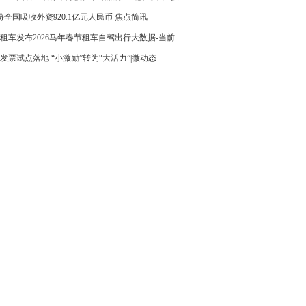
对接会
份全国吸收外资920.1亿元人民币 焦点简讯
租车发布2026马年春节租车自驾出行大数据-当前
发票试点落地 “小激励”转为“大活力”|微动态