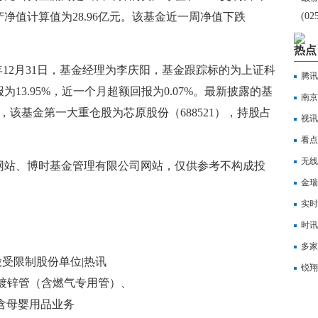
净值计算值为28.96亿元。该基金近一周净值下跌
(0
授
热点
价7
24年12月31日，基金经理为李庆阳，基金跟踪标的为上证科
腾讯
13.95%，近一个月超额回报为0.07%。最新披露的基
报4
南京
日，该基金第一大重仓股为芯原股份（688521），持股占
要闻
视讯
看点
份，
无线
网站、博时基金管理有限公司网站，仅供参考不构成投
金瑞
价快
实时
PC
时讯
多家
00股受限制股份单位|热讯
锐翔
250镀锌管（含燃气专用管）、
含母婴用品业务