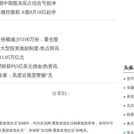
，预期中期股东应占综合亏损净
力微控股权 A股8月18日起停
金份额减少5100万份，重仓股
廷大型投资激励制度-焦点简讯
.05万亿元
有望斩获约5亿美元佣金|热资讯
头条
专家：高度近视需警惕“无
货币
安徽
分享到：
用灵
北京
联通
-重新发现生活"的稿件，均为实况网-重新发现生活独家版权所有，未经许可
春天
-重新发现生活"，并保留"实况网-重新发现生活"的电头。
焦点