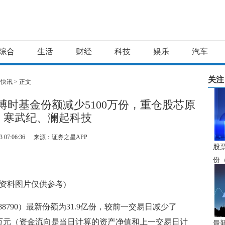
综合
生活
财经
科技
娱乐
汽车
关注
>
快讯
> 正文
F博时基金份额减少5100万份，重仓股芯原
、寒武纪、澜起科技
3 07:06:36
来源：证券之星APP
股
份（
力资
(资料图片仅供参考)
元
588790）最新份额为31.9亿份，较前一交易日减少了
7.03万元（资金流向是当日计算的资产净值和上一交易日计
最