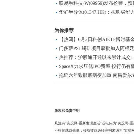
联易融科技-W(09959)发布盈警
额约3.7亿元至3.9亿元
华虹半导体(01347.HK)：拟购买华
牌|最新消息
为你推荐
【热闻】6月2日科创AIETF博时基
芯原股份、寒武纪、澜起科技
门多萨PSJ 铜矿项目获批加入阿根
热推荐：沪股通开通以来累计成交111
SpaceX力求压低IPO费率 投行仍
拖延六年致眼底病变加重 南昌爱尔
声”致盲风险
版权和免责申明
凡注有"实况网-重新发现生活"或电头为"实况网
不得转载或镜像；授权转载必须注明来源为"实况网