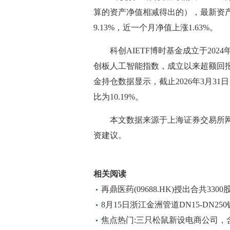
算的资产净值相减得出的），最新资产
9.13%，近一个月净值上涨1.63%。
科创AIETF博时基金成立于20
创板人工智能指数，成立以来超额回报为
金持仓数据显示，截止2026年3月31
比为10.19%。
本文数据来源于上海证券交易所
资建议。
关键词：
财经频道
财经资讯
相关阅读
再鼎医药(09688.HK)授出合共33
8月15日浙江金洲管道DN15-DN
焊管_新视野
焦点热门:三只松鼠新设电商公司，