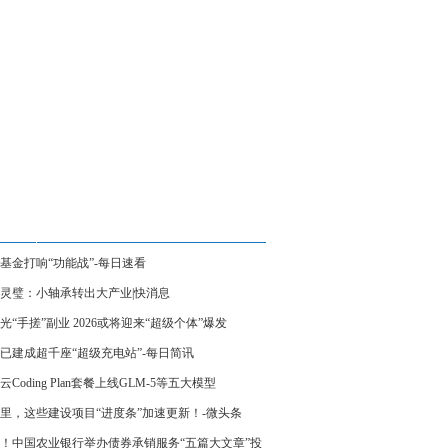
基金打响“功能战”-每日速看
灵璧：小轴承转出大产业|快消息
光“手搓”副业 2026或将迎来“超级个体”爆发
已建成超千座“超级充电站”-每日简讯
云Coding Plan套餐上线GLM-5等五大模型
里，这些建设项目“进度条”加速更新！-微头条
！中国农业银行举办债券承销服务“五篇大文章”投