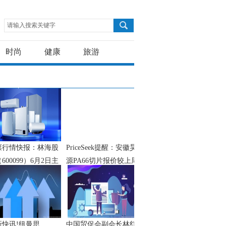
请输入搜索关键字
时尚
健康
旅游
票行情快报：林海股
PriceSeek提醒：安徽昊
600099）6月2日主
源PA66切片报价较上周
金净卖出243.01万
上涨
新快讯!纽曼思
中国贸促会副会长林红