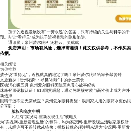
孩子的近视发展没有“一劳永逸”的答案，只有持续的关注与科学的干
预。别让“看得见”成为孩子近视暴涨的隐形陷阱。
通讯员：泉州爱尔眼科 汤桂云、吴斌斌
免责声明：市场有风险，选择需谨慎！此文仅供参考，不作买卖
依据。
关键词：
相关阅读
为你推荐
孩子说“看得见”，近视就真的稳定了吗？泉州爱尔眼科给家长敲警钟
文旅新探 | 贵州石阡：寻觅“村味”中的乡土美食
医德润心暖五月 泉州爱尔眼科医院医患暖心故事纪实
珠峰登顶硬核认证！618国货崛起，猎动凭硬核材质与高性价比成为户外
新选择
眼睛干涩不适无需就医？泉州爱尔眼科提醒：误用家人用的眼药水更伤眼
分享到：
版权和免责申明
凡注有"实况网-重新发现生活"或电头
为"实况网-重新发现生活"的稿件，均为实况网-重新发现生活独家版权所
有，未经许可不得转载或镜像；授权转载必须注明来源为"实况网-重新发