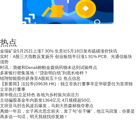
热点
金瑞矿业5月25日上涨7.30% 生意社5月18日发布硫磺涨价快讯
实时：A股三大指数反复扬升 创业板指半日涨1.91% PCB、光通信板块
强势
时讯：渤健和Denali称帕金森病药物未达到试验终点
多家银行密集落地！“贷款明白纸”到底长啥样？
锐翔智能股价跻身至A股前五十位 焦点信息
【新要闻】法拉帝(09638.HK)：独立非执行董事辛定华获委任为首席独
立非执行董事
新华视点|立足特色 各地为乡村振兴添活力
主动偏股基金年内新发1364亿元 4只规模超50亿
文班亚马肘击风波后爆发，马刺大胜森林狼夺赛点
离婚一年后，女子再次思念前夫，发了句“在干嘛”，他立马回复：你要是
再多说一句话，明天我就找你复婚！