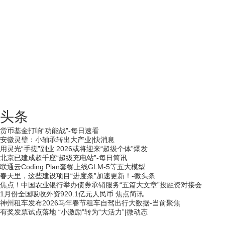
头条
货币基金打响“功能战”-每日速看
安徽灵璧：小轴承转出大产业|快消息
用灵光“手搓”副业 2026或将迎来“超级个体”爆发
北京已建成超千座“超级充电站”-每日简讯
联通云Coding Plan套餐上线GLM-5等五大模型
春天里，这些建设项目“进度条”加速更新！-微头条
焦点！中国农业银行举办债券承销服务“五篇大文章”投融资对接会
1月份全国吸收外资920.1亿元人民币 焦点简讯
神州租车发布2026马年春节租车自驾出行大数据-当前聚焦
有奖发票试点落地 “小激励”转为“大活力”|微动态