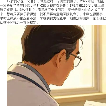
12岁的小薇（化名），就是这样一个典型的例子。2022年初，她第
一次验配了单光眼镜，当时双眼近视度数分别为175度和150度，戴上眼
镜后矫正视力能达到1.0，看黑板完全没问题。家长悬着的心这才放了下
来，想着只要孩子看得清，就不用再特意跑医院复查了。小薇也很懂事，
平时上课从不抱怨看不清；学校的视力检查单，她也没带回家，家长便默
认孩子的视力一直很稳定。