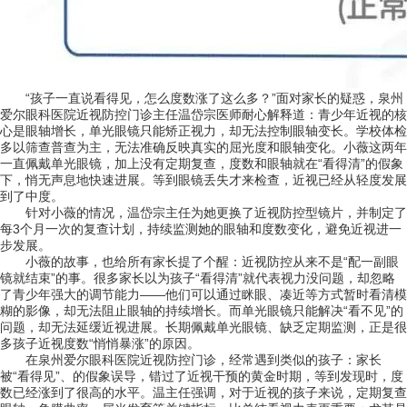
“孩子一直说看得见，怎么度数涨了这么多？”面对家长的疑惑，泉州
爱尔眼科医院近视防控门诊主任温岱宗医师耐心解释道：青少年近视的核
心是眼轴增长，单光眼镜只能矫正视力，却无法控制眼轴变长。学校体检
多以筛查普查为主，无法准确反映真实的屈光度和眼轴变化。小薇这两年
一直佩戴单光眼镜，加上没有定期复查，度数和眼轴就在“看得清”的假象
下，悄无声息地快速进展。等到眼镜丢失才来检查，近视已经从轻度发展
到了中度。
针对小薇的情况，温岱宗主任为她更换了近视防控型镜片，并制定了
每3个月一次的复查计划，持续监测她的眼轴和度数变化，避免近视进一
步发展。
小薇的故事，也给所有家长提了个醒：近视防控从来不是“配一副眼
镜就结束”的事。很多家长以为孩子“看得清”就代表视力没问题，却忽略
了青少年强大的调节能力——他们可以通过眯眼、凑近等方式暂时看清模
糊的影像，却无法阻止眼轴的持续增长。而单光眼镜只能解决“看不见”的
问题，却无法延缓近视进展。长期佩戴单光眼镜、缺乏定期监测，正是很
多孩子近视度数“悄悄暴涨”的原因。
在泉州爱尔眼科医院近视防控门诊，经常遇到类似的孩子：家长
被“看得见”、的假象误导，错过了近视干预的黄金时期，等到发现时，度
数已经涨到了很高的水平。温主任强调，对于近视的孩子来说，定期复查