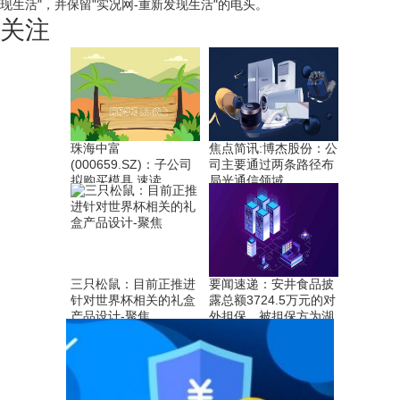
现生活"，并保留"实况网-重新发现生活"的电头。
关注
珠海中富
焦点简讯:博杰股份：公
(000659.SZ)：子公司
司主要通过两条路径布
拟购买模具 速读
局光通信领域
三只松鼠：目前正推进
要闻速递：安井食品披
针对世界杯相关的礼盒
露总额3724.5万元的对
产品设计-聚焦
外担保，被担保方为湖
北新柳伍食品集团有限
公司