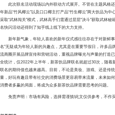
此次联名活动现场以内外联动方式展开。不管在主题风格还
年新品“竹风椰云”以及口口椰主打产品“竹生椰云”两大饮品为
采取“武林闯关”模式，武林高手们需通过层层“决斗”获取武林
名快闪活动还得到了知乎线上线下的大力支持。
新年新气象，年轻人喜欢的新年仪式感往往存在于对新鲜事
名”无疑成为年轻人新的兴趣点，尤其是在重要节假日，许多品
流商圈开展品牌宣传和营销活动，重视品牌曝光与声量的打造已
全统计，仅2022年上半年，新茶饮品牌联名就超过30次，随
联名的期待值也越来越高。目前，不论是美妆、游戏、还是传统
量，好玩有趣且带有社交的消费场景更容易带来流量，未来如何
消费者多赢的局面，将成为众多新茶饮品牌需要思考的问题。
免责声明：市场有风险，选择需谨慎!此文仅供参考，不作
关键词：