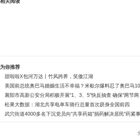
相关阅读
为你推荐
甜啦啦X包河万达丨竹风跨界，笑傲江湖
美国前总统奥巴马婚姻生活不幸福？米歇尔爆料忍了奥巴马1
年|环球最新
襄阳市高新公安分局积极开展“1、3、5”快反抽查 确保“两节两
会”平安-全球即时
松果大数据：湖北共享电单车骑行总量首次跻身全国前四
武穴街道4000多名下沉党员向“共享药箱”捐药解决居民“药紧事