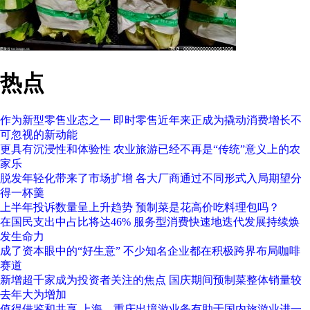
热点
作为新型零售业态之一 即时零售近年来正成为撬动消费增长不
可忽视的新动能
更具有沉浸性和体验性 农业旅游已经不再是“传统”意义上的农
家乐
脱发年轻化带来了市场扩增 各大厂商通过不同形式入局期望分
得一杯羹
上半年投诉数量呈上升趋势 预制菜是花高价吃料理包吗？
在国民支出中占比将达46% 服务型消费快速地迭代发展持续焕
发生命力
成了资本眼中的“好生意” 不少知名企业都在积极跨界布局咖啡
赛道
新增超千家成为投资者关注的焦点 国庆期间预制菜整体销量较
去年大为增加
值得借鉴和共享 上海、重庆出境游业务有助于国内旅游业进一