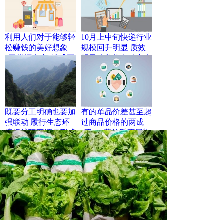
利用人们对于能够轻
10月上中旬快递行业
松赚钱的美好想象
规模回升明显 质效
“无货源电商”模式再
明显改善能力稳中有
度走红多人受骗
升
既要分工明确也要加
有的单品价差甚至超
强联动 履行生态环
过商品价格的两成
境保护职责还需形成
“双11”薅羊毛不同渠
工作合力
道价差悬殊