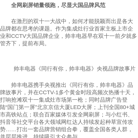
全网刷屏销量领跑，尽显大国品牌风范
在激烈的双十一大战中，如何才能脱颖而出是各大
品牌都在思考的课题。作为集成灶行业首家主板上市企
业和CCTV大国品牌企业，帅丰电器早在双十一前夕就多
管齐下，提前布局。
帅丰电器《同行有你，帅丰电器》央视品牌故事片
帅丰电器携手央视推出《同行有你，帅丰电器》品
牌故事片，并在CCTV-1多个黄金时段高频次热播十天，
打响抢滩双十一集成灶市场第一枪；同时品牌广告登
陆“国门第一屏”北京京信大厦LED大屏；上刊全国80+城
市高铁站点；联合百家媒体引发全网刷屏；与小红书、
抖音等社交平台各大领域网红达人持续发起种草宣传攻
势……打出一套品牌营销组合拳，覆盖全国各类人群，
并层层推进，持续吸引大众参与。