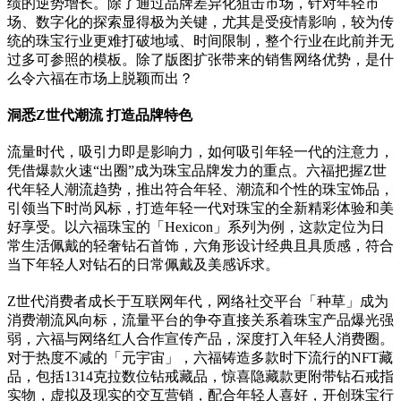
绩的逆势增长。除了通过品牌差异化狙击市场，针对年轻市
场、数字化的探索显得极为关键，尤其是受疫情影响，较为传
统的珠宝行业更难打破地域、时间限制，整个行业在此前并无
过多可参照的模板。除了版图扩张带来的销售网络优势，是什
么令六福在市场上脱颖而出？
洞悉Z世代潮流 打造品牌特色
流量时代，吸引力即是影响力，如何吸引年轻一代的注意力，
凭借爆款火速“出圈”成为珠宝品牌发力的重点。六福把握Z世
代年轻人潮流趋势，推出符合年轻、潮流和个性的珠宝饰品，
引领当下时尚风标，打造年轻一代对珠宝的全新精彩体验和美
好享受。以六福珠宝的「Hexicon」系列为例，这款定位为日
常生活佩戴的轻奢钻石首饰，六角形设计经典且具质感，符合
当下年轻人对钻石的日常佩戴及美感诉求。
Z世代消费者成长于互联网年代，网络社交平台「种草」成为
消费潮流风向标，流量平台的争夺直接关系着珠宝产品爆光强
弱，六福与网络红人合作宣传产品，深度打入年轻人消费圈。
对于热度不减的「元宇宙」，六福铸造多款时下流行的NFT藏
品，包括1314克拉数位钻戒藏品，惊喜隐藏款更附带钻石戒指
实物，虚拟及现实的交互营销，配合年轻人喜好，开创珠宝行