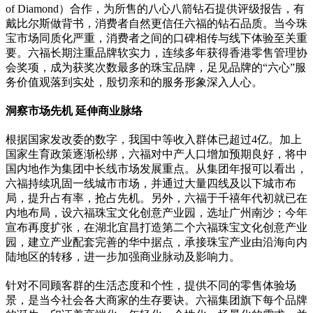
of Diamond）合作，为所售的八心八箭钻石提供评级报告，有
戴比尔斯做背书，消费者自然更信任六福的钻石品质。当今珠
宝市场同质化严重，消费者之间的口碑相传与线下体验至关重
要。六福长期注重品牌软实力，连续多年获得香港零售管理协
会奖项，成为获奖次数最多的珠宝品牌，足见品牌的“六心”服
务价值观落到实处，殷切亲和的服务形象深入人心。
洞察市场先机 延伸商业脉络
根据国家发改委的数字，我国中等收入群体已超过4亿。加上
国家生育政策逐渐松绑，六福对中产人口增加预期良好，将中
国内地作为集团中长线市场发展重点。从集团年报可以看出，
六福持续巩固一线城市市场，并通过大量四线及以下城市布
局，提升占有率，抢占先机。另外，六福于千禧年代初就已在
内地布局，设六福珠宝文化创意产业园，选址广州南沙；今年
宣布再度扩张，在湖北宜昌打造第二个六福珠宝文化创意产业
园，建立产业配套完善的华中据点，承接珠宝产业由沿海向内
陆地区的转移，进一步加强商业脉动及影响力。
针对不同顾客群的生活态度和个性，提供不同的零售体验场
景，是当今社会各大商家的生存要诀。六福集团旗下每个品牌