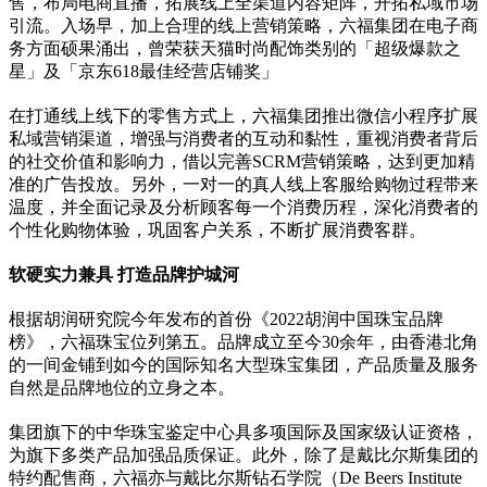
售，布局电商直播，拓展线上全渠道内容矩阵，开拓私域市场
引流。入场早，加上合理的线上营销策略，六福集团在电子商
务方面硕果涌出，曾荣获天猫时尚配饰类别的「超级爆款之
星」及「京东618最佳经营店铺奖」
在打通线上线下的零售方式上，六福集团推出微信小程序扩展
私域营销渠道，增强与消费者的互动和黏性，重视消费者背后
的社交价值和影响力，借以完善SCRM营销策略，达到更加精
准的广告投放。另外，一对一的真人线上客服给购物过程带来
温度，并全面记录及分析顾客每一个消费历程，深化消费者的
个性化购物体验，巩固客户关系，不断扩展消费客群。
软硬实力兼具 打造品牌护城河
根据胡润研究院今年发布的首份《2022胡润中国珠宝品牌
榜》，六福珠宝位列第五。品牌成立至今30余年，由香港北角
的一间金铺到如今的国际知名大型珠宝集团，产品质量及服务
自然是品牌地位的立身之本。
集团旗下的中华珠宝鉴定中心具多项国际及国家级认证资格，
为旗下多类产品加强品质保证。此外，除了是戴比尔斯集团的
特约配售商，六福亦与戴比尔斯钻石学院（De Beers Institute