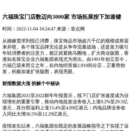
六福珠宝门店数迈向3000家 市场拓展按下加速键
时间：2022-11-04 16:24:47 来源：壹点网
从婚嫁需求到悦己消费，珠宝饰品市场超六千亿的规模或将迎
来井喷。各个珠宝品牌无论是从争夺流量战场，还是发力吸引
年轻消费者的注意力，都正抓紧跑马圈地，扩大商业版图，香
港知名珠宝企业六福集团表现尤为突出。由1991年创立至今，
六福已迎来而立之年，在内地经营逾2,910间分店，正蓄势勃
发，积极加速扩张版图，表现亮眼。
财报数据大涨 拆解个中秘诀
六福集团2021至2022财年年报显示，线下门店扩张速度成为业
绩增长的重要引擎，推动内地批发业务收入上涨9.2%至29.5亿
港元，其分部溢利上涨13.4%至4.09亿港元；内地品牌业务收
入同比大增36.5%至12.29亿港元。
疫情发生以来，六福集团在既定的发展战略指导之下实现了业