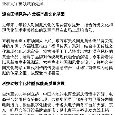
业在元宇宙领域的先河。
迎合国潮风兴起 发掘产品文化基因
近年来，年轻人对国潮文化的消费需求提升，结合传统文化和
现代化艺术审美推出的珠宝产品在市场上反响热烈。
乘着黄金珠宝市场国风正兴、东方审美及国潮黄金饰品备受追
捧的东风，六福珠宝推出「福满传家」系列，结合中国传统文
化和现代化艺术审美，将古法手工工艺铸造出古朴温润风格的
黄金饰品，诠释了品牌对传统与现代融合的解读，令消费者得
以从新角度审视潮流。六福隽永的国潮风黄金设计，将悠久中
国文化与珍宝世代相传的传统理念结合，让珠宝首饰成为可佩
戴的传家之宝，故深受市场喜爱。
科技助数字化转型 赋能高质量发展
自淘宝2003年创立起，中国内地的电商发展从懵懂中苏醒，电
商平台如雨后春笋般出现。六福集团早于10多年前已看好内地
电商潜力，聚焦数字化建设，于各大电子商务平台如天猫、京
东、唯品会等开设品牌旗舰店；借电商平台率先发力线上销