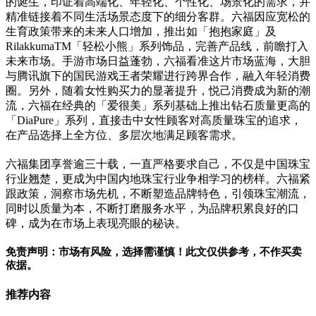
的诞生，印证着高端化、年轻化、个性化、场景化的需求，并
精准链接着不同生活场景态度下的细分客群。六福因应宽松的
生育政策带来的未来人口增加，推出如「抱抱家庭」及
RilakkumaTM「轻松小熊」系列饰品，完善产品线，前瞻打入
未来市场。手游市场日益蓬勃，六福看准这片市场蓝海，大胆
与腾讯旗下的国民游戏王者荣耀进行跨界合作，融入年轻消费
圈。另外，随着女性购买力的显著提升，悦己消费成为新的潮
流，六福在经典的「爱很美」系列基础上推出钻石质量更高的
「DiaPure」系列，直接击中女性顾客对高质量珠宝的追求，
在产品选择上全方位、多层次地满足顾客需求。
六福集团享誉逾三十载，一直严格要求自己，不仅是中国珠宝
行业翘楚，更成为中国内地珠宝行业争相学习的榜样。六福紧
跟政策，洞察市场先机，不断塑造品牌特色，引领珠宝潮流，
同时以质量为本，不断打磨服务水平，为品牌积累良好的口
碑，成为在市场上表现亮眼的秘诀。
免责声明：市场有风险，选择需谨慎！此文仅供参考，不作买卖
依据。
推荐内容