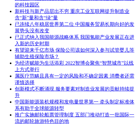
的科技园区
新科技与新产品层出不穷 重庆工业互联网提升制造业
含“新”量和含“绿”量
已连续八年稳居世界第二位 中国服务贸易长期向好的发
展势头没有改变
已正式纳入我国能源战略体系 我国氢能产业发展正在进
入新的历史时期
有望迎来千亿市场 保险公司该如何深入参与试管婴儿等
辅助生殖保险市场？
为经济赋能为生活添彩 2022智博会聚焦“智慧城市”以线
上方式举行
属医疗范畴且具有一定的风险和不确定因素 消费者还需
谨慎选择
创新模式不断涌现 服务要素对制造业发展的贡献持续提
升
中国新能源装机规模和发电量世界第一 牵头制定标准体
系有助于全球能源转型
推广实施邮轮船票管理制度 五部门推动打造一批国际一
流的邮轮旅游特色目的地