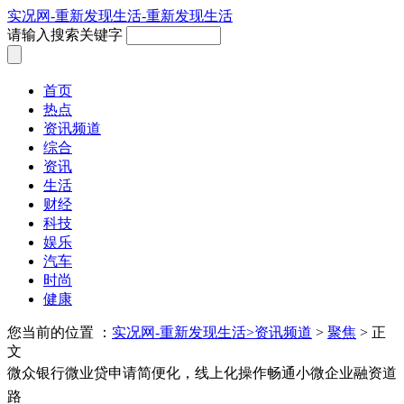
实况网-重新发现生活-重新发现生活
请输入搜索关键字
首页
热点
资讯频道
综合
资讯
生活
财经
科技
娱乐
汽车
时尚
健康
您当前的位置 ：
实况网-重新发现生活>
资讯频道
>
聚焦
> 正
文
微众银行微业贷申请简便化，线上化操作畅通小微企业融资道
路