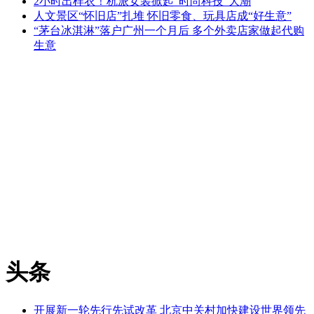
2小时出样衣！杭派女装掀起“时尚科技”大潮
人文景区“怀旧店”扎堆 怀旧零食、玩具店成“好生意”
“茅台冰淇淋”落户广州一个月后 多个外卖店家做起代购
生意
头条
开展新一轮先行先试改革 北京中关村加快建设世界领先