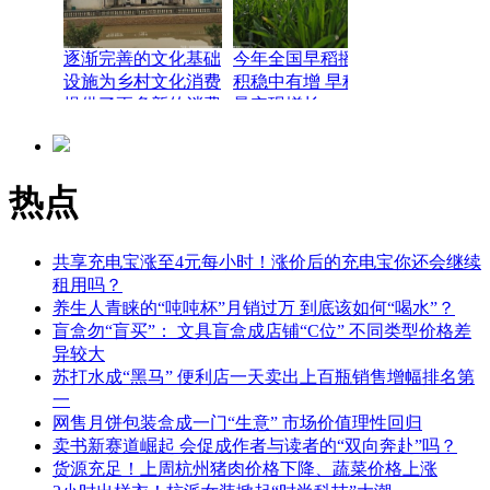
逐渐完善的文化基础
今年全国早稻播种面
设施为乡村文化消费
积稳中有增 早稻产
提供了更多新的消费
量实现增长
场景
热点
共享充电宝涨至4元每小时！涨价后的充电宝你还会继续
租用吗？
养生人青睐的“吨吨杯”月销过万 到底该如何“喝水”？
盲盒勿“盲买”： 文具盲盒成店铺“C位” 不同类型价格差
异较大
苏打水成“黑马” 便利店一天卖出上百瓶销售增幅排名第
一
网售月饼包装盒成一门“生意” 市场价值理性回归
卖书新赛道崛起 会促成作者与读者的“双向奔赴”吗？
货源充足！上周杭州猪肉价格下降、蔬菜价格上涨