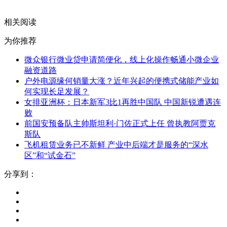
关键词：
相关阅读
为你推荐
微众银行微业贷申请简便化，线上化操作畅通小微企业
融资道路
户外电源缘何销量大涨？近年兴起的便携式储能产业如
何实现长足发展？
女排亚洲杯：日本新军3比1再胜中国队 中国新锐遭遇连
败
前国安预备队主帅斯坦利·门佐正式上任 曾执教阿贾克
斯队
飞机租赁业务已不新鲜 产业中后端才是服务的“深水
区”和“试金石”
分享到：