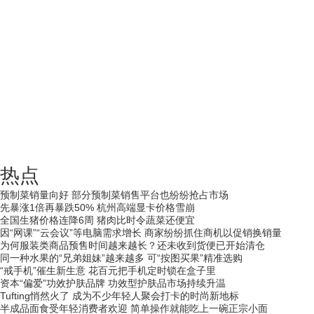
热点
预制菜销量向好 部分预制菜销售平台也纷纷抢占市场
先暴涨1倍再暴跌50% 杭州高端显卡价格雪崩
全国生猪价格连降6周 猪肉比时令蔬菜还便宜
因“网课”“云会议”等电脑需求增长 商家纷纷抓住商机以促销换销量
为何服装类商品预售时间越来越长？还未收到货便已开始清仓
同一种水果的“兄弟姐妹”越来越多 可“按图买果”精准选购
“戒手机”催生新生意 花百元把手机定时锁在盒子里
资本“偏爱”功效护肤品牌 功效型护肤品市场持续升温
Tufting悄然火了 成为不少年轻人聚会打卡的时尚新地标
半成品面食受年轻消费者欢迎 简单操作就能吃上一碗正宗小面