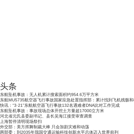
头条
东航坠机事故：无人机累计搜索面积约954.6万平方米
东航MU5735航空器飞行事故国家应急处置指挥部：累计找到飞机残骸和碎
快讯：“3·21”东航航空器飞行事故132名遇难者DNA比对工作完成
东航坠机事故：事故现场总体开挖土方量超17000立方米
河北省元氏县委副书记、县长吴海江接受审查调查
上海暂停清明现场祭扫
外交部：美方挥舞制裁大棒 只会加剧灾难和动荡
两部委：到2035年我国交通运输科技创新水平总体迈入世界前列