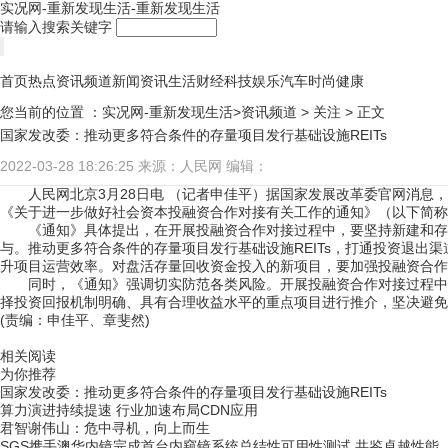
实况网-重新发现生活-重新发现生活
请输入搜索关键字
首页
热点
资讯频道
新闻
资讯
生活
财经
科技
娱乐
汽车
时尚
健康
您当前的位置 ：
实况网-重新发现生活>
资讯频道
>
关注
> 正文
国家发改委：推动更多符合条件的存量项目发行基础设施REITs
2022-03-28 18:26:25
来源：人民网
编辑：
人民网北京3月28日电 （记者申佳平）据国家发展改革委官网消
《关于进一步做好社会资本投融资合作对接有关工作的通知》（以下简称《
《通知》具体提出，在开展投融资合作对接过程中，要坚持新建和存
与。推动更多符合条件的存量项目发行基础设施REITs，打通投资退出
升项目运营效率。对盘活存量回收资金投入的新项目，要加强投融资合作
同时，《通知》强调切实防范各类风险。开展投融资合作对接过程中
择投资回报机制明确、具有合理收益水平的重点项目进行推介，坚决避免
(责编：申佳平、章斐然)
关键词：
基础设施
国家发改委
相关阅读
为你推荐
国家发改委：推动更多符合条件的存量项目发行基础设施REITs
算力演进持续提速 行业加速布局CDN应用
君智谢伟山：危中寻机，向上而生
SGS携手澳华内镜完成首台内窥镜系统总结性可用性测试 共鉴卓越性能