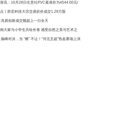
资讯：10月28日生意社PVC基准价为4544.00元/
快报
点丨胜宏科技大宗交易折价成交1.29万股
:兆易创新成交额超上一日全天
画大家与小学生共绘长卷 感受自然之美与艺术之
:巅峰对决，当 “燃” 不让！“河北五超”热血赛场上演
盛宴