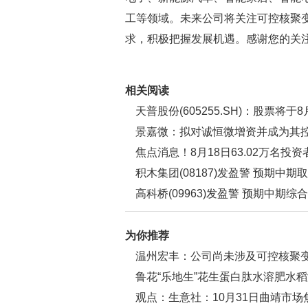
工等领域。未来公司将关注可控核聚
求，积极把握发展机遇。感谢您的关
关键词：
财经频道
财经资讯
相关阅读
天普股份(605255.SH)：股票将
景嘉微：拟对诚恒微增资并成为其
焦点消息！8月18日63.02万名投
11.67万名
积木集团(08187)发盈警 预期中
元 同比扩大14.7% 每日报道
高科桥(09963)发盈警 预期中期综
至1300万港元_热点聚焦
为你推荐
温州宏丰：公司尚未涉及可控核聚
料等 热门
鲁花“乐地生”花生蛋白肽水溶肥水
观点：生意社：10月31日曲靖市