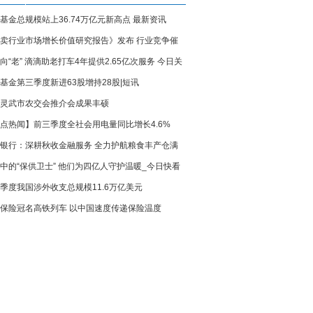
基金总规模站上36.74万亿元新高点 最新资讯
卖行业市场增长价值研究报告》发布 行业竞争催
向“老” 滴滴助老打车4年提供2.65亿次服务 今日关
务与生态升级 焦点热议
基金第三季度新进63股增持28股|短讯
灵武市农交会推介会成果丰硕
点热闻】前三季度全社会用电量同比增长4.6%
银行：深耕秋收金融服务 全力护航粮食丰产仓满
中的“保供卫士” 他们为四亿人守护温暖_今日快看
季度我国涉外收支总规模11.6万亿美元
保险冠名高铁列车 以中国速度传递保险温度