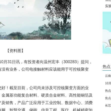
实
重
【资料图】
10月31日讯，有投资者向温州宏丰（300283）提问，
热点
有没有业务，公司电接触材料应该能用于可控核聚变
云南
10
下降
您好！截至目前，公司尚未涉及可控核聚变方面的业
热点
、金属基功能复合材料、硬质合金材料、高性能铜箔及
焦点
科技
产及销售，产品广泛应用于工业控制、数据中心、消费
长芯
预期
电网、智慧交通、储能、信息工程、医疗、机械精密加