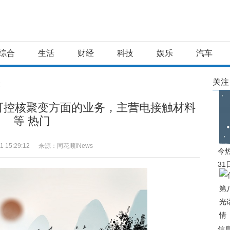
综合
生活
财经
科技
娱乐
汽车
关注
文
可控核聚变方面的业务，主营电接触材料
等 热门
1 15:29:12
来源：同花顺iNews
今
3
下
信