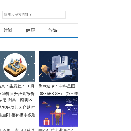
请输入搜索关键字
时尚
健康
旅游
热点：生意社：10月
焦点速读：中科星图
1日华鲁恒升液氨报价
(688568.SH)：第三季
调
度净利润同比下降
16.71%
息:图集：南明区第八
中欧优质企业混合A：