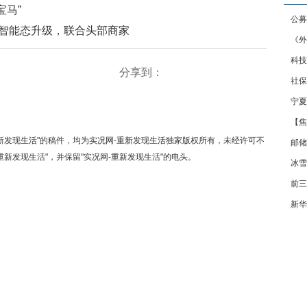
宝马”
公募
0智能态升级，联合头部商家
《外
科技
生服
分享到：
社保
注
宁夏
【焦
重新发现生活"的稿件，均为实况网-重新发现生活独家版权所有，未经许可不
邮储
新发现生活"，并保留"实况网-重新发现生活"的电头。
冰雪
前三
新华