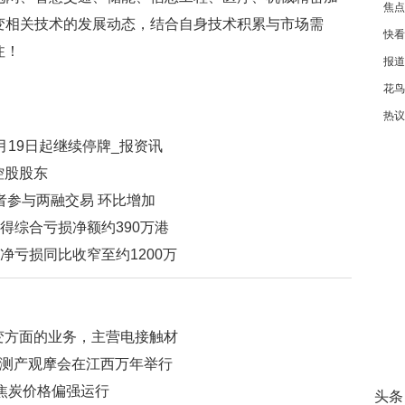
焦点
每日
变相关技术的发展动态，结合自身技术积累与市场需
快看
吨
注！
报道
花鸟
热议
趣
足球
于8月19日起继续停牌_报资讯
控股股东
资者参与两融交易 环比增加
期取得综合亏损净额约390万港
合净亏损同比收窄至约1200万
变方面的业务，主营电接触材
稻测产观摩会在江西万年举行
场焦炭价格偏强运行
头条