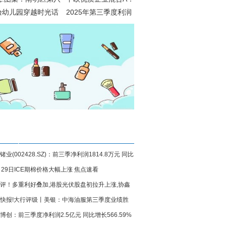
验幼儿园穿越时光话
2025年第三季度利润
阳 祖孙携手叙温情
9.97亿元 净值增长率
60.66%
锗业(002428.SZ)：前三季净利润1814.8万元 同比
月29日ICE期棉价格大幅上涨 焦点速看
38.43%
评！多重利好叠加,港股光伏股盘初拉升上涨,协鑫
快报!大行评级丨美银：中海油服第三季度业绩胜
涨超6%
博创：前三季度净利润2.5亿元 同比增长566.59%
 上调目标价至8.2港元