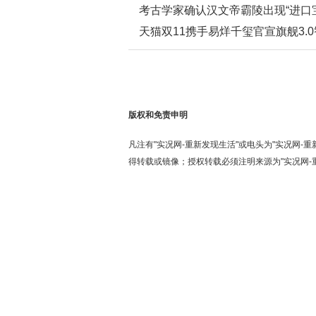
考古学家确认汉文帝霸陵出现“进口
天猫双11携手易烊千玺官宣旗舰3.
矩阵打造体验式消费新生态
版权和免责申明
凡注有"实况网-重新发现生活"或电头为"实况网-
得转载或镜像；授权转载必须注明来源为"实况网-重