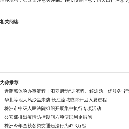
增多增强，公众请注意关注临近预报预警信息，雨天出行注意交
关键词：
长江流域
最高气温
东北地区
相关阅读
为你推荐
近距离体验办事流程！汨罗启动“走流程、解难题、优服务”行
华北等地大风沙尘来袭 长江流域或将开启入夏进程
株洲市中级人民法院组织开展集中执行专项活动
公安部推出疫情防控期间六项便民利企措施
株洲今年查获各类交通违法行为47.3万起