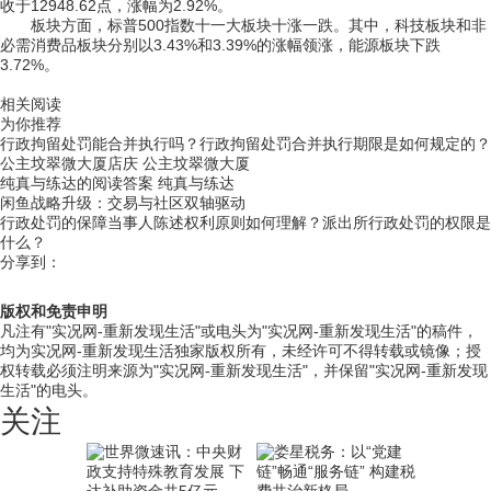
收于12948.62点，涨幅为2.92%。
板块方面，标普500指数十一大板块十涨一跌。其中，科技板块和非
必需消费品板块分别以3.43%和3.39%的涨幅领涨，能源板块下跌
3.72%。
关键词：
纳斯达克综合指数
道琼斯工业平均指数
标准普尔
相关阅读
为你推荐
行政拘留处罚能合并执行吗？行政拘留处罚合并执行期限是如何规定的？
公主坟翠微大厦店庆 公主坟翠微大厦
纯真与练达的阅读答案 纯真与练达
闲鱼战略升级：交易与社区双轴驱动
行政处罚的保障当事人陈述权利原则如何理解？派出所行政处罚的权限是
什么？
分享到：
版权和免责申明
凡注有"实况网-重新发现生活"或电头为"实况网-重新发现生活"的稿件，
均为实况网-重新发现生活独家版权所有，未经许可不得转载或镜像；授
权转载必须注明来源为"实况网-重新发现生活"，并保留"实况网-重新发现
生活"的电头。
关注