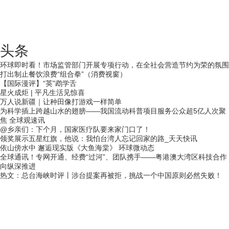
头条
环球即时看！市场监管部门开展专项行动，在全社会营造节约为荣的氛围
打出制止餐饮浪费“组合拳”（消费视窗）
【国际漫评】“英”鹉学舌
星火成炬 | 平凡生活见惊喜
万人说新疆｜让种田像打游戏一样简单
为科学插上跨越山水的翅膀——我国流动科普项目服务公众超5亿人次聚
焦 全球观速讯
@乡亲们：下个月，国家医疗队要来家门口了！
领奖展示五星红旗，他说：我怕台湾人忘记回家的路_天天快讯
依山傍水中 邂逅现实版《大鱼海棠》 环球微动态
全球通讯！专网开通、经费“过河”、团队携手——粤港澳大湾区科技合作
向纵深推进
热文：总台海峡时评丨涉台提案再被拒，挑战一个中国原则必然失败！