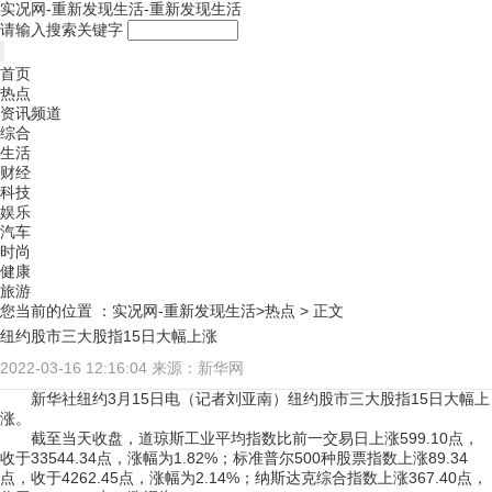
实况网-重新发现生活-重新发现生活
请输入搜索关键字
首页
热点
资讯频道
综合
生活
财经
科技
娱乐
汽车
时尚
健康
旅游
您当前的位置 ：
实况网-重新发现生活>
热点
> 正文
纽约股市三大股指15日大幅上涨
2022-03-16 12:16:04
来源：新华网
新华社纽约3月15日电（记者刘亚南）纽约股市三大股指15日大幅上
涨。
截至当天收盘，道琼斯工业平均指数比前一交易日上涨599.10点，
收于33544.34点，涨幅为1.82%；标准普尔500种股票指数上涨89.34
点，收于4262.45点，涨幅为2.14%；纳斯达克综合指数上涨367.40点，