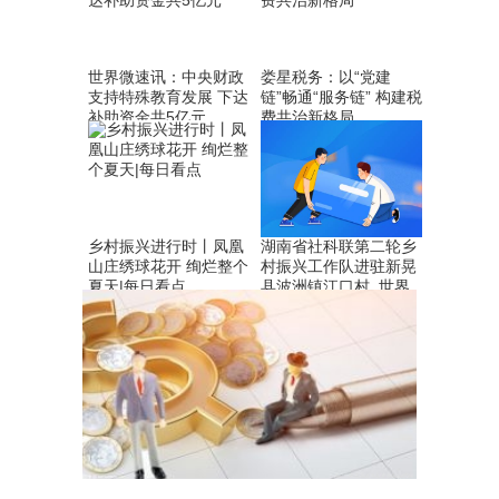
世界微速讯：中央财政
娄星税务：以“党建
支持特殊教育发展 下达
链”畅通“服务链” 构建税
补助资金共5亿元
费共治新格局
乡村振兴进行时丨凤凰
湖南省社科联第二轮乡
山庄绣球花开 绚烂整个
村振兴工作队进驻新晃
夏天|每日看点
县波洲镇江口村_世界
最新