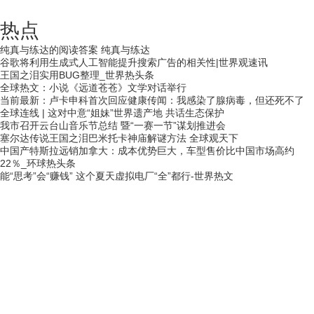
热点
纯真与练达的阅读答案 纯真与练达
谷歌将利用生成式人工智能提升搜索广告的相关性|世界观速讯
王国之泪实用BUG整理_世界热头条
全球热文：小说《远道苍苍》文学对话举行
当前最新：卢卡申科首次回应健康传闻：我感染了腺病毒，但还死不了
全球连线 | 这对中意“姐妹”世界遗产地 共话生态保护
我市召开云台山音乐节总结 暨“一赛一节”谋划推进会
塞尔达传说王国之泪巴米托卡神庙解谜方法 全球观天下
中国产特斯拉远销加拿大：成本优势巨大，车型售价比中国市场高约
22％_环球热头条
能“思考”会“赚钱” 这个夏天虚拟电厂“全”都行-世界热文