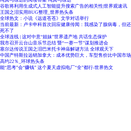
谷歌将利用生成式人工智能提升搜索广告的相关性|世界观速讯
王国之泪实用BUG整理_世界热头条
全球热文：小说《远道苍苍》文学对话举行
当前最新：卢卡申科首次回应健康传闻：我感染了腺病毒，但还
死不了
全球连线 | 这对中意“姐妹”世界遗产地 共话生态保护
我市召开云台山音乐节总结 暨“一赛一节”谋划推进会
塞尔达传说王国之泪巴米托卡神庙解谜方法 全球观天下
中国产特斯拉远销加拿大：成本优势巨大，车型售价比中国市场
高约22％_环球热头条
能“思考”会“赚钱” 这个夏天虚拟电厂“全”都行-世界热文