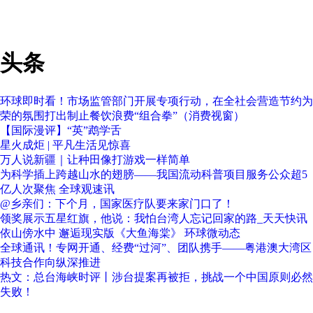
头条
环球即时看！市场监管部门开展专项行动，在全社会营造节约为
荣的氛围打出制止餐饮浪费“组合拳”（消费视窗）
【国际漫评】“英”鹉学舌
星火成炬 | 平凡生活见惊喜
万人说新疆｜让种田像打游戏一样简单
为科学插上跨越山水的翅膀——我国流动科普项目服务公众超5
亿人次聚焦 全球观速讯
@乡亲们：下个月，国家医疗队要来家门口了！
领奖展示五星红旗，他说：我怕台湾人忘记回家的路_天天快讯
依山傍水中 邂逅现实版《大鱼海棠》 环球微动态
全球通讯！专网开通、经费“过河”、团队携手——粤港澳大湾区
科技合作向纵深推进
热文：总台海峡时评丨涉台提案再被拒，挑战一个中国原则必然
失败！