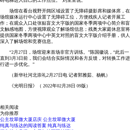
碍电梯进入自己的工作点位。”刘里里说。
场馆在看台视野开阔区域设置了无障碍摄影席和媒体席，在
场馆媒体运行中心设置了无障碍工位，方便残疾人记者开展工
作；在观众入口处张贴盲文大字版的国家冬季两项中心简介和盲
文触感地图，方便视障观众了解场馆信息；残奥大家庭休息室将
提供国家冬季两项中心中英文对照的盲文大字版介绍手册，供人
深入了解场馆和竞赛信息。
“2月27日，场馆迎来首场非官方训练。”陈国徽说，“此后一
直到3月3日前，我们会结合实际情况和各方反馈，对转换工作进
行进一步优化。”
（新华社河北崇礼2月27日电 记者郭雅茹、杨帆）
《光明日报》（ 2022年02月28日 09版）
关键词：
无障碍通行
工作人员
相关阅读
为你推荐
公主坟翠微大厦店庆 公主坟翠微大厦
纯真与练达的阅读答案 纯真与练达