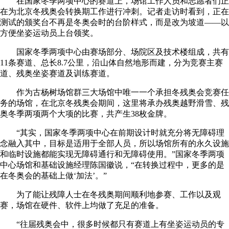
在国家冬季两项中心的赛道上，场馆工作人员和志愿者们正
在为北京冬残奥会转换期工作进行冲刺。记者走访时看到，正在
测试的颁奖台不再是冬奥会时的台阶样式，而是改为坡道——以
方便坐姿运动员上台领奖。
国家冬季两项中心由赛场部分、场院区及技术楼组成，共有
11条赛道、总长8.7公里，沿山体自然地形而建，分为竞赛主赛
道、残奥坐姿赛道及训练赛道。
作为古杨树场馆群三大场馆中唯一一个承担冬残奥会竞赛任
务的场馆，在北京冬残奥会期间，这里将承办残奥越野滑雪、残
奥冬季两项两个大项的比赛，共产生38枚金牌。
“其实，国家冬季两项中心在前期设计时就充分将无障碍理
念融入其中，目标是适用于全部人员，所以场馆所有的永久设施
和临时设施都能实现无障碍通行和无障碍使用。”国家冬季两项
中心场馆和基础设施经理陈国徽说，“在转换过程中，更多的是
在冬奥会的基础上做‘加法’。”
为了能让残障人士在冬残奥期间顺利地参赛、工作以及观
赛，场馆在硬件、软件上均做了充足的准备。
“往届残奥会中，很多时候都只有赛道上有坐姿运动员的专