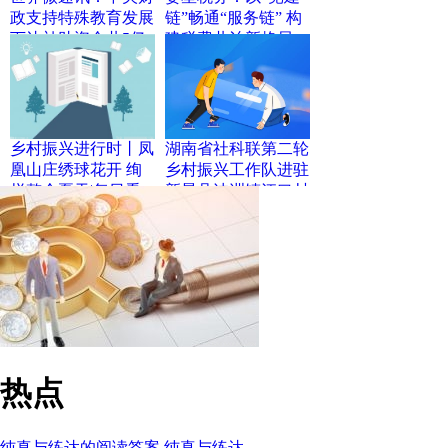
政支持特殊教育发展
链”畅通“服务链” 构
下达补助资金共5亿
建税费共治新格局
元
乡村振兴进行时丨凤
湖南省社科联第二轮
凰山庄绣球花开 绚
乡村振兴工作队进驻
烂整个夏天|每日看
新晃县波洲镇江口村
点
_世界最新
热点
纯真与练达的阅读答案 纯真与练达