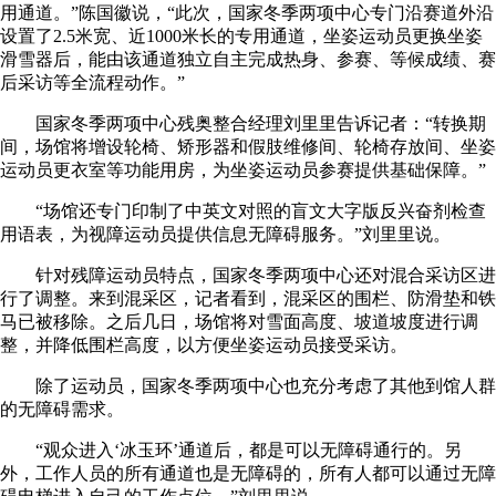
用通道。”陈国徽说，“此次，国家冬季两项中心专门沿赛道外沿
设置了2.5米宽、近1000米长的专用通道，坐姿运动员更换坐姿
滑雪器后，能由该通道独立自主完成热身、参赛、等候成绩、赛
后采访等全流程动作。”
国家冬季两项中心残奥整合经理刘里里告诉记者：“转换期
间，场馆将增设轮椅、矫形器和假肢维修间、轮椅存放间、坐姿
运动员更衣室等功能用房，为坐姿运动员参赛提供基础保障。”
“场馆还专门印制了中英文对照的盲文大字版反兴奋剂检查
用语表，为视障运动员提供信息无障碍服务。”刘里里说。
针对残障运动员特点，国家冬季两项中心还对混合采访区进
行了调整。来到混采区，记者看到，混采区的围栏、防滑垫和铁
马已被移除。之后几日，场馆将对雪面高度、坡道坡度进行调
整，并降低围栏高度，以方便坐姿运动员接受采访。
除了运动员，国家冬季两项中心也充分考虑了其他到馆人群
的无障碍需求。
“观众进入‘冰玉环’通道后，都是可以无障碍通行的。另
外，工作人员的所有通道也是无障碍的，所有人都可以通过无障