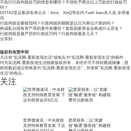
不执行行政拘留处罚的情形有哪些？不得给予两次以上罚款的行政处罚
吗？
DOTA2亚运集训名单公示：Ame、XinQ等在内 Faith bian未入选 全球速
讯
行政拘留还要赔偿吗？行政拘留的期限是以日为单位计算的吗？
构成私分国有资产罪的要件有哪些？套取国家资金会构成什么罪名？
行政拘留是最严厉的行政处罚吗？行政拘留最多几天？
分享到：
版权和免责申明
凡注有"实况网-重新发现生活"或电头为"实况网-重新发现生活"的稿件，
均为实况网-重新发现生活独家版权所有，未经许可不得转载或镜像；授
权转载必须注明来源为"实况网-重新发现生活"，并保留"实况网-重新发现
生活"的电头。
关注
世界微速讯：中央财政
娄星税务：以“党建
支持特殊教育发展 下达
链”畅通“服务链” 构建税
补助资金共5亿元
费共治新格局