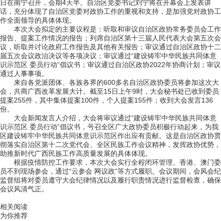
日在南宁召开，会期4天半。自治区党委书记刘宁将在开幕会上发表讲
话，充分体现了自治区党委对政协工作的重视和支持，是加强党对政协工
作全面领导的具体体现。
本次大会拟定的主要议程是：听取和审议自治区政协常务委员会工作
报告、提案工作情况的报告；列席自治区第十三届人民代表大会第五次会
议，听取并讨论政府工作报告及其他有关报告；审议通过自治区政协十二
届五次会议政治决议等各项决议；审议通过“建设铸牢中华民族共同体意
识示范区 委员行动”倡议书；审议通过自治区政协2022年协商计划；审议
通过人事事项。
来自各党派团体、各族各界的600多名自治区政协委员将参加这次大
会，共商广西改革发展大计。截至15日上午9时，大会秘书处已收到委员
提案255件，其中集体提案100件，个人提案155件；收到大会发言136
份。
大会新闻发言人介绍，大会将审议通过“建设铸牢中华民族共同体意
识示范区 委员行动”倡议书，号召全区广大政协委员积极行动起来，为我
区建设铸牢中华民族共同体意识示范区作出应有贡献。这是自治区政协贯
彻落实自治区第十二次党代会、全区民族工作会议精神，发挥政协优势，
助推新时代广西民族工作高质量发展的具体体现。
根据疫情防控工作要求，本次大会实行全程闭环管理。香港、澳门委
员不到现场参会，通过“云参会 网议政”等方式履职。会议期间，会风会纪
监督组将对委员遵守大会纪律情况以及履行职责情况进行监督检查，确保
会议风清气正。
关键词：
相关阅读
为你推荐