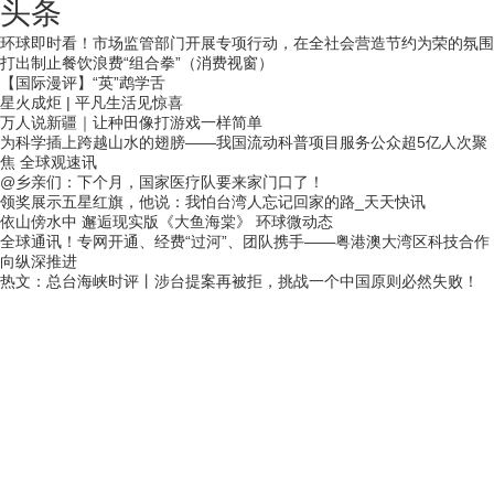
头条
环球即时看！市场监管部门开展专项行动，在全社会营造节约为荣的氛围
打出制止餐饮浪费“组合拳”（消费视窗）
【国际漫评】“英”鹉学舌
星火成炬 | 平凡生活见惊喜
万人说新疆｜让种田像打游戏一样简单
为科学插上跨越山水的翅膀——我国流动科普项目服务公众超5亿人次聚
焦 全球观速讯
@乡亲们：下个月，国家医疗队要来家门口了！
领奖展示五星红旗，他说：我怕台湾人忘记回家的路_天天快讯
依山傍水中 邂逅现实版《大鱼海棠》 环球微动态
全球通讯！专网开通、经费“过河”、团队携手——粤港澳大湾区科技合作
向纵深推进
热文：总台海峡时评丨涉台提案再被拒，挑战一个中国原则必然失败！