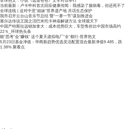
全球热文：小说《远道苍苍》文学对话举行
当前最新：卢卡申科首次回应健康传闻：我感染了腺病毒，但还死不了
全球连线 | 这对中意“姐妹”世界遗产地 共话生态保护
我市召开云台山音乐节总结 暨“一赛一节”谋划推进会
塞尔达传说王国之泪巴米托卡神庙解谜方法 全球观天下
中国产特斯拉远销加拿大：成本优势巨大，车型售价比中国市场高约
22％_环球热头条
能“思考”会“赚钱” 这个夏天虚拟电厂“全”都行-世界热文
5月23日基金净值：华商新趋势优选灵活配置混合最新净值9.485，跌
1.38% 聚看点