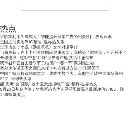
热点
谷歌将利用生成式人工智能提升搜索广告的相关性|世界观速讯
王国之泪实用BUG整理_世界热头条
全球热文：小说《远道苍苍》文学对话举行
当前最新：卢卡申科首次回应健康传闻：我感染了腺病毒，但还死不了
全球连线 | 这对中意“姐妹”世界遗产地 共话生态保护
我市召开云台山音乐节总结 暨“一赛一节”谋划推进会
塞尔达传说王国之泪巴米托卡神庙解谜方法 全球观天下
中国产特斯拉远销加拿大：成本优势巨大，车型售价比中国市场高约
22％_环球热头条
能“思考”会“赚钱” 这个夏天虚拟电厂“全”都行-世界热文
5月23日基金净值：华商新趋势优选灵活配置混合最新净值9.485，跌
1.38% 聚看点