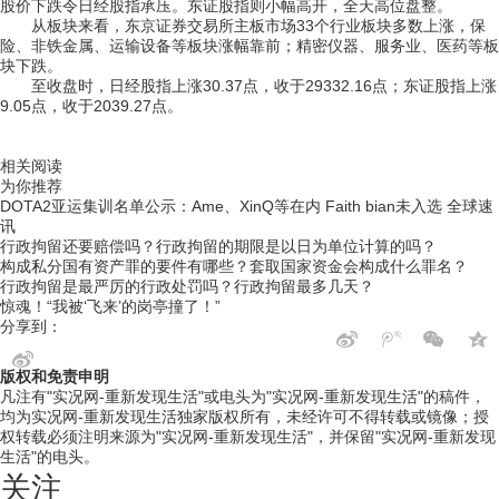
股价下跌令日经股指承压。东证股指则小幅高开，全天高位盘整。
从板块来看，东京证券交易所主板市场33个行业板块多数上涨，保
险、非铁金属、运输设备等板块涨幅靠前；精密仪器、服务业、医药等板
块下跌。
至收盘时，日经股指上涨30.37点，收于29332.16点；东证股指上涨
9.05点，收于2039.27点。
关键词：
平均价格指数;交易日收盘价;东京证券交易所;股票价格指
数
相关阅读
为你推荐
DOTA2亚运集训名单公示：Ame、XinQ等在内 Faith bian未入选 全球速
讯
行政拘留还要赔偿吗？行政拘留的期限是以日为单位计算的吗？
构成私分国有资产罪的要件有哪些？套取国家资金会构成什么罪名？
行政拘留是最严厉的行政处罚吗？行政拘留最多几天？
惊魂！“我被‘飞来’的岗亭撞了！”
分享到：
版权和免责申明
凡注有"实况网-重新发现生活"或电头为"实况网-重新发现生活"的稿件，
均为实况网-重新发现生活独家版权所有，未经许可不得转载或镜像；授
权转载必须注明来源为"实况网-重新发现生活"，并保留"实况网-重新发现
生活"的电头。
关注