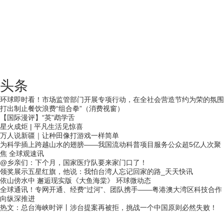
头条
环球即时看！市场监管部门开展专项行动，在全社会营造节约为荣的氛围
打出制止餐饮浪费“组合拳”（消费视窗）
【国际漫评】“英”鹉学舌
星火成炬 | 平凡生活见惊喜
万人说新疆｜让种田像打游戏一样简单
为科学插上跨越山水的翅膀——我国流动科普项目服务公众超5亿人次聚
焦 全球观速讯
@乡亲们：下个月，国家医疗队要来家门口了！
领奖展示五星红旗，他说：我怕台湾人忘记回家的路_天天快讯
依山傍水中 邂逅现实版《大鱼海棠》 环球微动态
全球通讯！专网开通、经费“过河”、团队携手——粤港澳大湾区科技合作
向纵深推进
热文：总台海峡时评丨涉台提案再被拒，挑战一个中国原则必然失败！