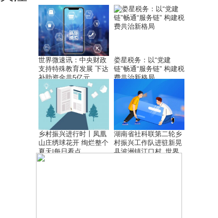
世界微速讯：中央财政
娄星税务：以“党建
支持特殊教育发展 下达
链”畅通“服务链” 构建税
补助资金共5亿元
费共治新格局
乡村振兴进行时丨凤凰
湖南省社科联第二轮乡
山庄绣球花开 绚烂整个
村振兴工作队进驻新晃
夏天|每日看点
县波洲镇江口村_世界
最新