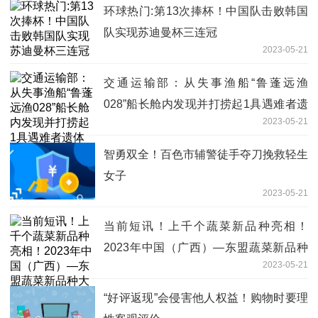
环球热门:第13次捧杯！中国队击败韩国
队实现苏迪曼杯三连冠
2023-05-21
交通运输部：从失事渔船“鲁蓬远渔
028”船长舱内发现并打捞起1具遇难者遗
2023-05-21
体
智勇双全！百色市辅警徒手夺刀挽救轻生
女子
2023-05-21
当前短讯！上千个蔬菜新品种亮相！
2023年中国（广西）—东盟蔬菜新品种
2023-05-21
大会开幕
“好评返现”会侵害他人权益！购物时要理