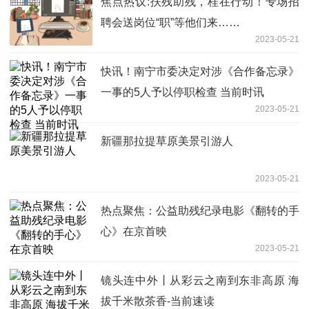
焦点热议:扶残助残，桂在行动！专场招
聘会送岗位“职”等他们来……
2023-05-21
快讯！南宁市委决定对涉《合作备忘录》
一事的5人予以停职检查 当前时讯
2023-05-21
新疆那拉提草原美景引游人
2023-05-21
热点聚焦：公益助残纪录电影《翻转的手
心》在京首映
2023-05-21
镜头连中外丨从彩云之南到东非高原 海
拔千米散茶香-当前速读