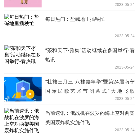
2023-05-24
每日热门：盐碱地里插秧忙
2023-05-24
“茶和天下·雅集”活动继续在多国举行-看
热讯
2023-05-24
“壮族三月三·八桂嘉年华”暨第24届南宁
国际民歌艺术节闭幕式“大地飞歌
2023-05-24
·2023”广受赞誉
当前速讯：俄战机在波罗的海上空对两架
美国轰炸机实施伴飞
2023-05-24