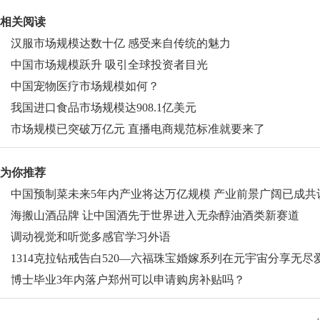
关键词：
中国预制菜
万亿规模
产业前景广阔
市场规模
相关阅读
汉服市场规模达数十亿 感受来自传统的魅力
中国市场规模跃升 吸引全球投资者目光
中国宠物医疗市场规模如何？
我国进口食品市场规模达908.1亿美元
市场规模已突破万亿元 直播电商规范标准就要来了
为你推荐
中国预制菜未来5年内产业将达万亿规模 产业前景广阔已成共
海搬山酒品牌 让中国酒先于世界进入无杂醇油酒类新赛道
调动视觉和听觉多感官学习外语
1314克拉钻戒告白520—六福珠宝婚嫁系列在元宇宙分享无尽
博士毕业3年内落户郑州可以申请购房补贴吗？