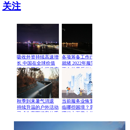
关注
吸收外资持续高速增
各项筹备工作已基本
长 中国在全球价值
就绪 2022年服贸会
链上位置发生积极变
正在做最后的冲刺
化
秋季到来暑气消退
当前服务业恢复还面
持续升温的户外活动
临哪些困境？需要从
已成为商圈揽客的重
哪些方面着力推动服
要手段
务业发展？