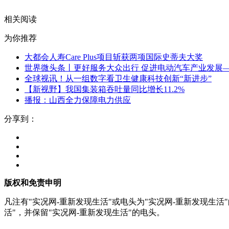
关键词：
相关阅读
为你推荐
大都会人寿Care Plus项目斩获两项国际史蒂夫大奖
世界微头条丨更好服务大众出行 促进电动汽车产业发展
全球视讯！从一组数字看卫生健康科技创新“新进步”
【新视野】我国集装箱吞吐量同比增长11.2%
播报：山西全力保障电力供应
分享到：
版权和免责申明
凡注有"实况网-重新发现生活"或电头为"实况网-重新发现生
活"，并保留"实况网-重新发现生活"的电头。