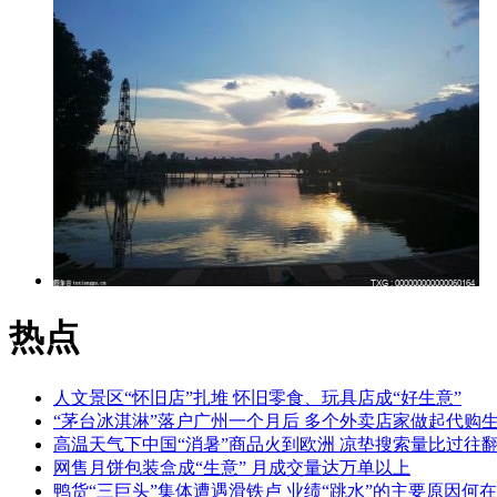
热点
人文景区“怀旧店”扎堆 怀旧零食、玩具店成“好生意”
“茅台冰淇淋”落户广州一个月后 多个外卖店家做起代购
高温天气下中国“消暑”商品火到欧洲 凉垫搜索量比过往翻
网售月饼包装盒成“生意” 月成交量达万单以上
鸭货“三巨头”集体遭遇滑铁卢 业绩“跳水”的主要原因何