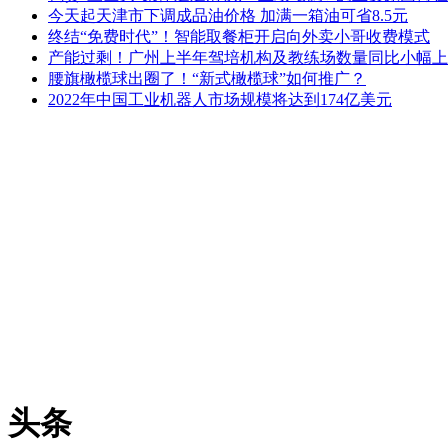
今天起天津市下调成品油价格 加满一箱油可省8.5元
终结“免费时代”！智能取餐柜开启向外卖小哥收费模式
产能过剩！广州上半年驾培机构及教练场数量同比小幅上
腰旗橄榄球出圈了！“新式橄榄球”如何推广？
2022年中国工业机器人市场规模将达到174亿美元
头条