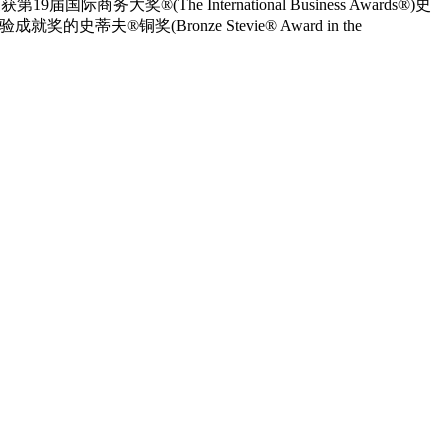
奖®(The International Business Awards®)史
验成就奖的史蒂夫®铜奖(Bronze Stevie® Award in the