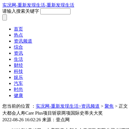
实况网-重新发现生活-重新发现生活
请输入搜索关键字
首页
热点
资讯频道
综合
资讯
生活
财经
科技
娱乐
汽车
时尚
健康
您当前的位置 ：
实况网-重新发现生活>
资讯频道
>
聚焦
> 正文
大都会人寿Care Plus项目斩获两项国际史蒂夫大奖
2022-08-26 16:02:26
来源：壹点网