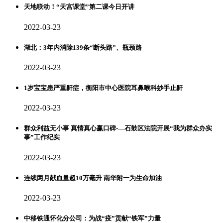
天地联动！“天宫课堂”第二课今日开讲
2022-03-23
湖北：3年内消除139条“断头路”、瓶颈路
2022-03-23
1岁宝宝患严重鼾症，衡阳市中心医院耳鼻喉科妙手止鼾
2022-03-23
群众利益无小事 真情真心赢口碑-—石鼓区法院开展“我为群众办实
事”工作纪实
2022-03-23
连续两月献血量超10万毫升 南华附一为生命加油
2022-03-23
中移铁通怀化分公司：为战“疫”贡献“铁军”力量