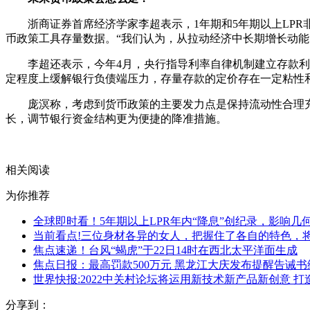
浙商证券首席经济学家李超表示，1年期和5年期以上LP
币政策工具存量数据。“我们认为，从拉动经济中长期增长动能
李超还表示，今年4月，央行指导利率自律机制建立存款利
定程度上缓解银行负债端压力，存量存款的定价存在一定粘性
庞溟称，考虑到货币政策的主要发力点是保持流动性合理
长，调节银行资金结构更为便捷的降准措施。
关键词：
经济学家
货币政策
货币政策工具
相关阅读
为你推荐
全球即时看！5年期以上LPR年内“降息”创纪录，影响几
当前看点!三位身材各异的女人，把握住了各自的特色，
焦点速递！台风“蝎虎”于22日14时在西北太平洋面生成
焦点日报：最高罚款500万元 黑龙江大庆发布提醒告诫
世界快报:2022中关村论坛将运用新技术新产品新创意 
分享到：