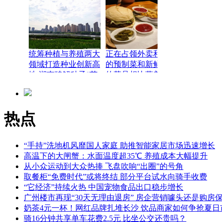
加1744亿元
统筹种植与养殖两大
正在占领外卖和堂食
领域打造种业创新高
的预制菜和新鲜制作
地 湖南破解种子“芯
的菜品相比营养价值
片”难题
会不会很差？
热点
“手持”洗地机风靡国人家庭 助推智能家居市场迅速增长
高温下的大闸蟹：水面温度超35℃ 养殖成本大幅提升
从小众运动到大众热捧 飞盘吹响“出圈”的号角
取餐柜“免费时代”或将终结 部分平台试水向骑手收费
“它经济”持续火热 中国宠物食品出口稳步增长
广州楼市再现“30天无理由退房” 房企营销噱头还是购房
奶茶4元一杯！网红品牌扎堆长沙 饮品商家如何争抢夏日
骑16分钟共享单车花费2.5元 比坐公交还贵吗？