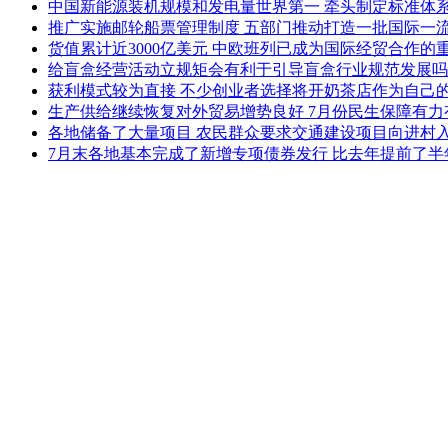
中国新能源装机规模和发电量世界第一 牵头制定标准体
推广实施邮轮船票管理制度 五部门推动打造一批国际一
货值累计近3000亿美元 中欧班列已成为国际经贸合作的
给盲盒经营活动立规矩会有利于引导盲盒行业规范发展吗
获利模式较为直接 不少创业者选择将开奶茶店作为自己的
生产供给继续恢复对外贸易增势良好 7月份民生保障有力
各地储备了大量项目 农民群众要求交通建设项目向进村
7月末各地基本完成了新增专项债券发行 比去年提前了半