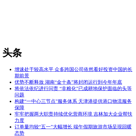
头条
增速处于较高水平 众多跨国公司依然看好投资中国的长
期前景
优势不断释放 湖南“金十条”将封闭运行到今年年底
将依法依纪进行问责 “非粮化”已成耕地保护面临的头等
问题
构建“一中心三节点”服务体系 天津港提供港口物流服务
保障
牢牢把握两大职责持续优化营商环境 吉林加大企业帮扶
力度
订单量均较“五一”大幅增长 端午假期旅游市场呈现回暖
态势