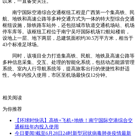
以来，一直备受关注。
南宁国际空港综合交通枢纽工程是广西第一个集高铁、民
航、地铁和高速公路等多种交通方式为一体的特大型综合交通
枢纽设施，除铁路车站外，还包括城市轨道交通机场站、机场
停车库等。该枢纽工程位于南宁吴圩国际机场T2航站楼前，
设地上一层、地下两层，总建筑面积约30.5万平方米，相当于
43个标准足球场。
同时，该项目全力打造集高铁、民航、地铁及高速公路等
多种信息采集、交互、处理的智能化系统，包括动态能源管理
系统、室内人行导航系统等，提高旅客出行的便捷性和舒适
性。今年内投入使用，市区至机场最快仅12分钟。
关键词：
交通枢纽
高速公路
吴圩机场
相关阅读
为你推荐
【环球时快讯】高铁+飞机+地铁！南宁国际空港综合交
通枢纽年内投入使用
今日要闻!截至6月28日24时新型冠状病毒肺炎疫情最新