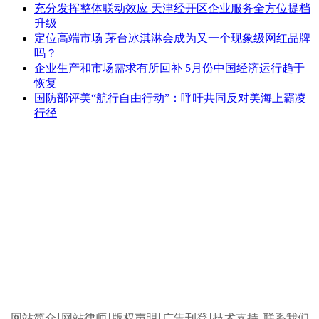
充分发挥整体联动效应 天津经开区企业服务全方位提档
升级
定位高端市场 茅台冰淇淋会成为又一个现象级网红品牌
吗？
企业生产和市场需求有所回补 5月份中国经济运行趋于
恢复
国防部评美“航行自由行动”：呼吁共同反对美海上霸凌
行径
网站简介
网站律师
版权声明
广告刊登
技术支持
联系我们