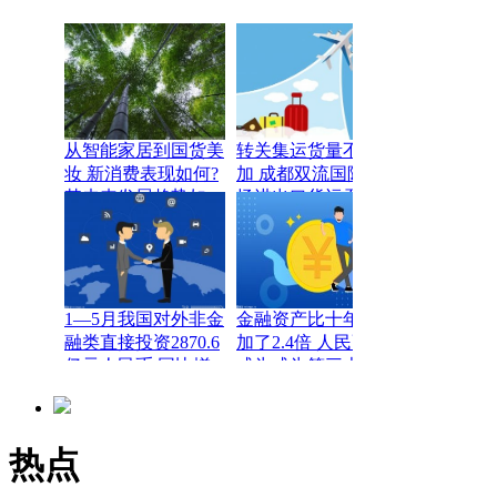
从智能家居到国货美
转关集运货量不断增
妆 新消费表现如何?
加 成都双流国际机
其未来发展趋势如
场进出口货运吞吐量
何？
创新高
1—5月我国对外非金
金融资产比十年前增
融类直接投资2870.6
加了2.4倍 人民币已
亿元人民币 同比增
成为成为第三大篮子
长2.3%
货币
热点