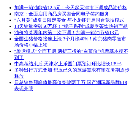
加满一箱油能省12.5元！今天起天津市下调成品油价格
南京：全面启用商品房买卖合同电子签约服务
“六月黄”成夏日限定美食 与小龙虾开启同台竞技模式
13天销量突破50万杯！“栀子系列”成夏季茶饮热销产品
油价将兑现年内第二次下调！加满一箱油节省13元
全国生猪价格接连上涨 3个月涨40%！南京猪肉零售市
场价格小幅上涨
“暑运模式”全面开启 两折三折的“白菜价”机票基本搜不
到了
中高考结束后 天津水上乐园门票预订环比增长139%
多种出行方式叠加 积压已久的旅游需求有望在暑期逐步
释放
日总销售额峰值最高值突破两千万 国产潮玩新品牌618
表现亮眼