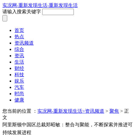
实况网-重新发现生活-重新发现生活
请输入搜索关键字
首页
热点
资讯频道
综合
资讯
生活
财经
科技
娱乐
汽车
时尚
健康
您当前的位置 ：
实况网-重新发现生活>
资讯频道
>
聚焦
> 正
文
阿里斯顿中国区总裁郑昭敏：整合与聚能，不断探索并推进可
持续发展进程