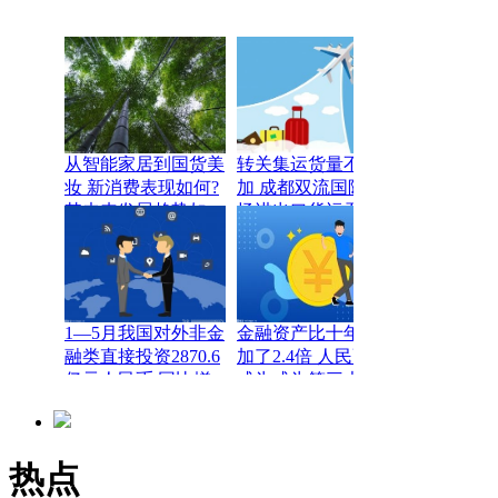
从智能家居到国货美
转关集运货量不断增
妆 新消费表现如何?
加 成都双流国际机
其未来发展趋势如
场进出口货运吞吐量
何？
创新高
1—5月我国对外非金
金融资产比十年前增
融类直接投资2870.6
加了2.4倍 人民币已
亿元人民币 同比增
成为成为第三大篮子
长2.3%
货币
热点