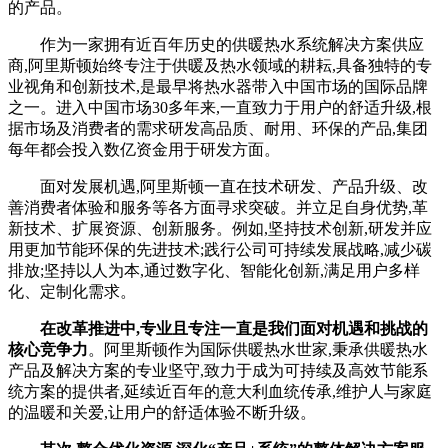
的产品。
作为一家拥有近百年历史的供暖热水系统解决方案供应
商,阿里斯顿始终专注于供暖及热水领域的耕耘,具备独特的专
业视角和创新技术,是最早将热水器带入中国市场的国际品牌
之一。进入中国市场30多年来,一直致力于用户的舒适升级,根
据市场及消费者的需求研发高品质、耐用、环保的产品,集团
每年都会投入数亿资金用于研发方面。
面对发展机遇,阿里斯顿一直在技术研发、产品升级、改
善消费者体验和服务等各方面寻求突破。并立足自身优势,革
新技术、扩展资源、创新服务。例如,坚持技术创新,研发并应
用更加节能环保的先进技术;践行公司可持续发展战略,减少碳
排放;坚持以人为本,通过数字化、智能化创新,满足用户多样
化、定制化需求。
在改革推进中,专业且专注一直是我们面对机遇和挑战的
核心竞争力
。阿里斯顿作为国际供暖热水世家,秉承供暖热水
产品及解决方案的专业坚守,致力于成为可持续及高效节能系
统方案的提供者,延续近百年的意大利血统传承,维护人与家庭
的温暖和关爱,让用户的舒适体验不断升级。