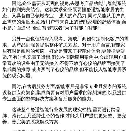
因此,企业需要从宏观的视角,去思考产品功能与智能系统
如何做到完美结合。这就要求企业既要懂舒适智能家居的生
态、又具备自己领域专业、强大的产品力,同时又能从用户真
正需求的角度出发,给用户带来真正的智能家居的舒适体验,而
不是片面追求“全面智能”或者“为了智能而智能”。
另外一点也值得深入思考。集成厂商如何定制化客户的需
求、从产品到服务提供整体解决方案。对于用户而言,智能家
居有时是甜蜜的烦恼。好处是带来了智能化体验,更便捷更舒
适,但有时也充满了遗憾,例如在实际应用案例中,会出现用户非
常喜欢的设备由于无法接入,不得不放弃心仪的品牌而接受了
集成商的推荐;或者买到了心仪的品牌,但不能接入智能家居系
统的现实问题。
同时,在售后服务方面,智能家居是非常专业且复杂的系统,
设备供应商繁多,集成商要有对用户需求的深刻洞察,以及提供
专业全面的整体解决方案和售后服务的能力。
这些整个舒适智能行业发展的现实桎梏,需要进行跨品
牌、跨行业,乃至跨生态的合作,才能为用户提供更完整、更完
善、更完美的系统解决方案。