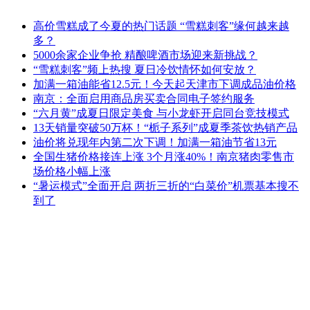
高价雪糕成了今夏的热门话题 “雪糕刺客”缘何越来越
多？
5000余家企业争抢 精酿啤酒市场迎来新挑战？
“雪糕刺客”频上热搜 夏日冷饮情怀如何安放？
加满一箱油能省12.5元！今天起天津市下调成品油价格
南京：全面启用商品房买卖合同电子签约服务
“六月黄”成夏日限定美食 与小龙虾开启同台竞技模式
13天销量突破50万杯！“栀子系列”成夏季茶饮热销产品
油价将兑现年内第二次下调！加满一箱油节省13元
全国生猪价格接连上涨 3个月涨40%！南京猪肉零售市
场价格小幅上涨
“暑运模式”全面开启 两折三折的“白菜价”机票基本搜不
到了